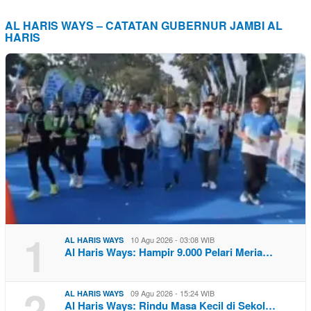
AL HARIS WAYS – CATATAN GUBERNUR JAMBI AL
HARIS
1
10 Agu 2026 - 03:08 WIB
AL HARIS WAYS
Al Haris Ways: Hampir 9.000 Pelari Meria…
2
09 Agu 2026 - 15:24 WIB
AL HARIS WAYS
Al Haris Ways: Rindu Masa Kecil di Sekol…