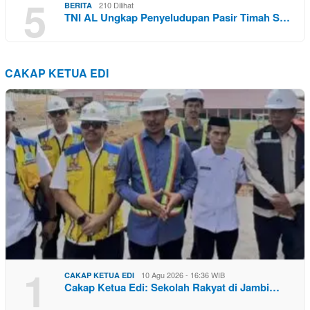
5
210 Dilihat
BERITA
TNI AL Ungkap Penyeludupan Pasir Timah S…
CAKAP KETUA EDI
1
10 Agu 2026 - 16:36 WIB
CAKAP KETUA EDI
Cakap Ketua Edi: Sekolah Rakyat di Jambi…