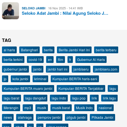
16 Nov 2025 - 14:41 WIB
SELOKO JAMBI
Seloko Adat Jambi : Nilai Agung Seloko J…
TAG
al haris
Batanghari
berita
Berita Jambi Hari Ini
berita terbaru
berita terkini
covid-19
en
film
fr
Gubernur Al Haris
gubernur jambi
jambi
jambi hari ini
jambiseru
jambiseru.com
jp
kota jambi
kriminal
Kumpulan BERITA haris-sani
Kumpulan BERITA muaro jambi
Kumpulan BERITA Tanjabbar
lagu
lagu barat
lagu dangdut
lagu indo
lagu pop
lirik
lirik lagu
Merangin
mp3
musik
musik barat
Musik Indo
nasional
news
olahraga
pemprov jambi
pilgub jambi
Pilkada Jambi
pop
situs
sv
us
virus corona