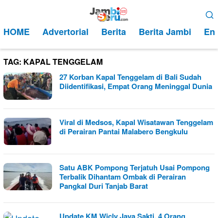
Loncat
Menu
ke
Mobile
HOME
Advertorial
Berita
Berita Jambi
Ent
konten
TAG:
KAPAL TENGGELAM
27 Korban Kapal Tenggelam di Bali Sudah
Diidentifikasi, Empat Orang Meninggal Dunia
Viral di Medsos, Kapal Wisatawan Tenggelam
di Perairan Pantai Malabero Bengkulu
Satu ABK Pompong Terjatuh Usai Pompong
Terbalik Dihantam Ombak di Perairan
Pangkal Duri Tanjab Barat
Update KM Wicly Jaya Sakti, 4 Orang