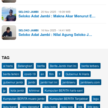
20 Nov 2025 - 19:39 WIB
SELOKO JAMBI
Seloko Adat Jambi : Makna Akar Menurut E…
16 Nov 2025 - 14:41 WIB
SELOKO JAMBI
Seloko Adat Jambi : Nilai Agung Seloko J…
TAG
al haris
Batanghari
berita
Berita Jambi Hari Ini
berita terbaru
berita terkini
covid-19
en
film
fr
Gubernur Al Haris
gubernur jambi
jambi
jambi hari ini
jambiseru
jambiseru.com
jp
kota jambi
kriminal
Kumpulan BERITA haris-sani
Kumpulan BERITA muaro jambi
Kumpulan BERITA Tanjabbar
lagu
lagu barat
lagu dangdut
lagu indo
lagu pop
lirik
lirik lagu