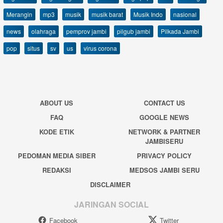
Merangin
mp3
musik
musik barat
Musik Indo
nasional
news
olahraga
pemprov jambi
pilgub jambi
Pilkada Jambi
pop
situs
sv
us
virus corona
ABOUT US
CONTACT US
FAQ
GOOGLE NEWS
KODE ETIK
NETWORK & PARTNER
JAMBISERU
PEDOMAN MEDIA SIBER
PRIVACY POLICY
REDAKSI
MEDSOS JAMBI SERU
DISCLAIMER
JARINGAN SOCIAL
Facebook
Twitter