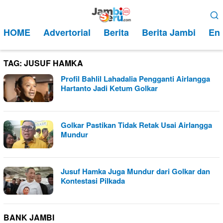
Loncat
Menu
ke
Mobile
HOME
Advertorial
Berita
Berita Jambi
Ent
konten
TAG:
JUSUF HAMKA
Profil Bahlil Lahadalia Pengganti Airlangga
Hartanto Jadi Ketum Golkar
Golkar Pastikan Tidak Retak Usai Airlangga
Mundur
Jusuf Hamka Juga Mundur dari Golkar dan
Kontestasi Pilkada
BANK JAMBI