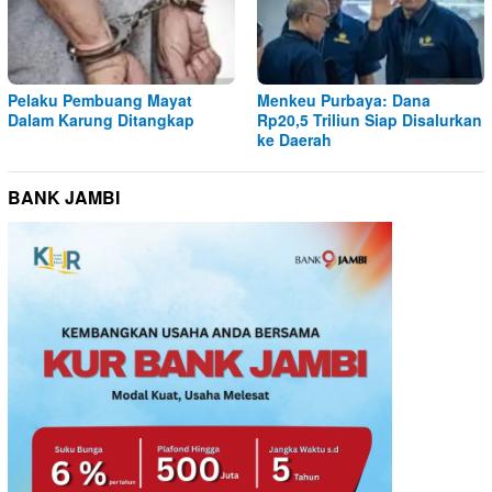
Pelaku Pembuang Mayat
Menkeu Purbaya: Dana
Dalam Karung Ditangkap
Rp20,5 Triliun Siap Disalurkan
ke Daerah
BANK JAMBI