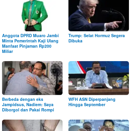
Anggota DPRD Muaro Jambi
Trump: Selat Hormuz Segera
Minta Pemerintah Kaji Ulang
Dibuka
Manfaat Pinjaman Rp200
Miliar
Berbeda dengan eks
WFH ASN Diperpanjang
Jampidsus, Nadiem: Saya
Hingga September
Diborgol dan Pakai Rompi