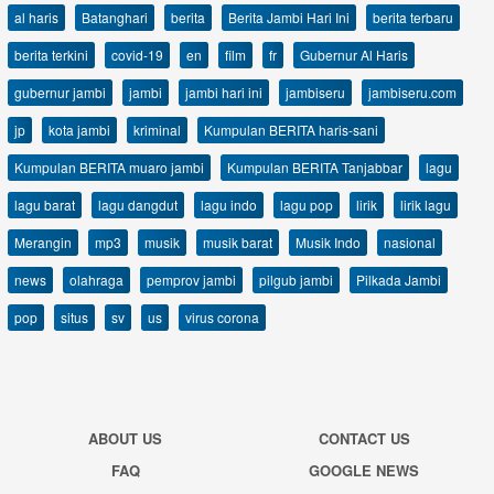
al haris
Batanghari
berita
Berita Jambi Hari Ini
berita terbaru
berita terkini
covid-19
en
film
fr
Gubernur Al Haris
gubernur jambi
jambi
jambi hari ini
jambiseru
jambiseru.com
jp
kota jambi
kriminal
Kumpulan BERITA haris-sani
Kumpulan BERITA muaro jambi
Kumpulan BERITA Tanjabbar
lagu
lagu barat
lagu dangdut
lagu indo
lagu pop
lirik
lirik lagu
Merangin
mp3
musik
musik barat
Musik Indo
nasional
news
olahraga
pemprov jambi
pilgub jambi
Pilkada Jambi
pop
situs
sv
us
virus corona
ABOUT US
CONTACT US
FAQ
GOOGLE NEWS