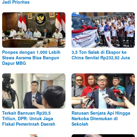
Jadi Prioritas
Ponpes dengan 1.000 Lebih
3,5 Ton Salak di Ekspor ke
Siswa Asrama Bisa Bangun
China Senilai Rp232,92 Juta
Dapur MBG
Terkait Bantuan Rp20,5
Ratusan Senjata Api Hingga
Triliun, DPR: Untuk Jaga
Narkoba Ditemukan di
Fiskal Pemerintah Daerah
Sekolah