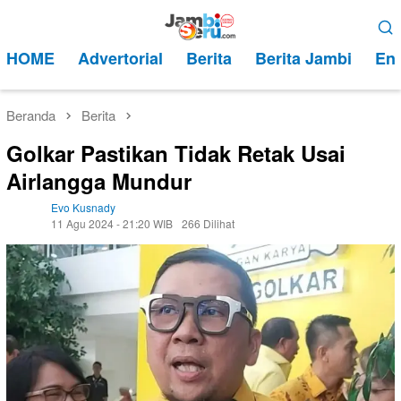
Loncat
Menu
ke
Mobile
HOME
Advertorial
Berita
Berita Jambi
Ent
konten
Beranda
Berita
Golkar Pastikan Tidak Retak Usai
Airlangga Mundur
Evo Kusnady
11 Agu 2024 - 21:20 WIB
266 Dilihat