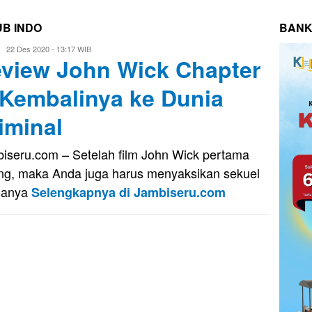
UB INDO
BANK
Eri
22 Des 2020 - 13:17 WIB
view John Wick Chapter
Saputra
 Kembalinya ke Dunia
iminal
iseru.com – Setelah film John Wick pertama
ng, maka Anda juga harus menyaksikan sekuel
uanya
Selengkapnya di Jambiseru.com