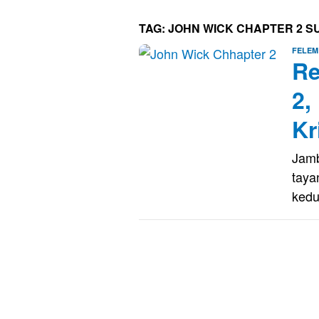
TAG:
JOHN WICK CHAPTER 2 S
FELEM
Re
2,
Kr
Jamb
taya
ked