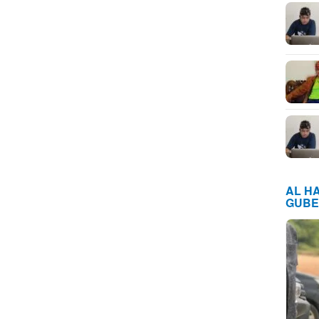
AL H
GUBE