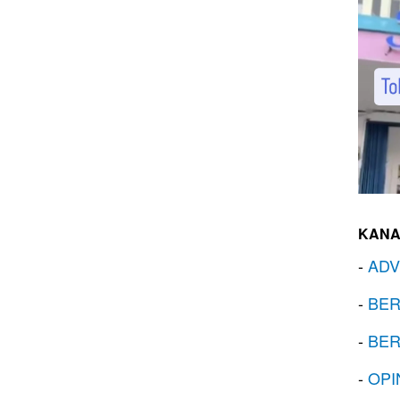
KANA
-
ADV
-
BER
-
BER
-
OPI