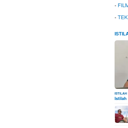
-
FIL
-
TEK
ISTI
ISTILA
Istila