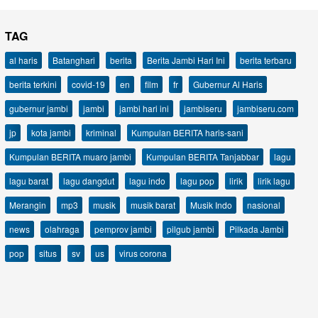
TAG
al haris
Batanghari
berita
Berita Jambi Hari Ini
berita terbaru
berita terkini
covid-19
en
film
fr
Gubernur Al Haris
gubernur jambi
jambi
jambi hari ini
jambiseru
jambiseru.com
jp
kota jambi
kriminal
Kumpulan BERITA haris-sani
Kumpulan BERITA muaro jambi
Kumpulan BERITA Tanjabbar
lagu
lagu barat
lagu dangdut
lagu indo
lagu pop
lirik
lirik lagu
Merangin
mp3
musik
musik barat
Musik Indo
nasional
news
olahraga
pemprov jambi
pilgub jambi
Pilkada Jambi
pop
situs
sv
us
virus corona