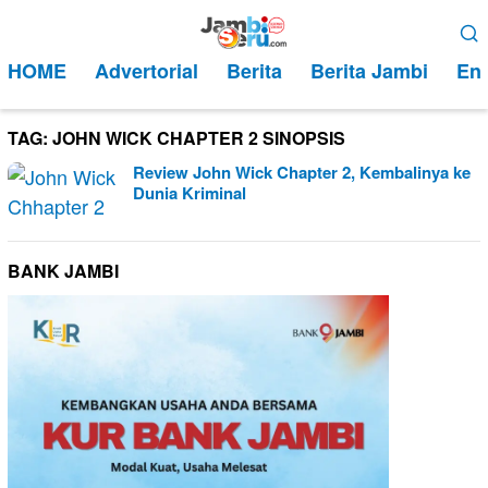
Loncat
Menu
ke
Mobile
HOME
Advertorial
Berita
Berita Jambi
Ent
konten
TAG:
JOHN WICK CHAPTER 2 SINOPSIS
Review John Wick Chapter 2, Kembalinya ke
Dunia Kriminal
BANK JAMBI