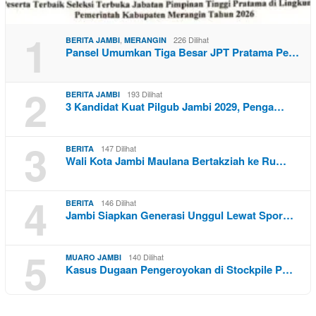
1
,
226 Dilihat
BERITA JAMBI
MERANGIN
Pansel Umumkan Tiga Besar JPT Pratama Pe…
2
193 Dilihat
BERITA JAMBI
3 Kandidat Kuat Pilgub Jambi 2029, Penga…
3
147 Dilihat
BERITA
Wali Kota Jambi Maulana Bertakziah ke Ru…
4
146 Dilihat
BERITA
Jambi Siapkan Generasi Unggul Lewat Spor…
5
140 Dilihat
MUARO JAMBI
Kasus Dugaan Pengeroyokan di Stockpile P…