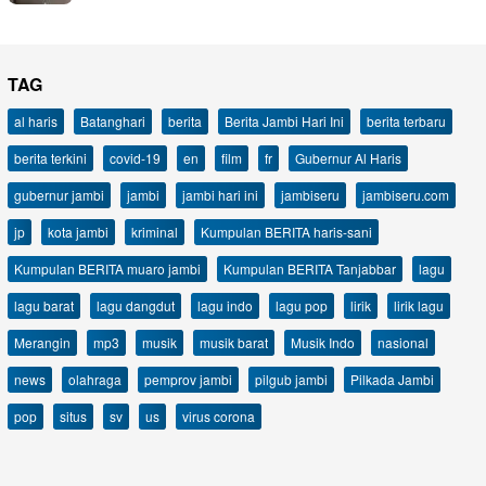
TAG
al haris
Batanghari
berita
Berita Jambi Hari Ini
berita terbaru
berita terkini
covid-19
en
film
fr
Gubernur Al Haris
gubernur jambi
jambi
jambi hari ini
jambiseru
jambiseru.com
jp
kota jambi
kriminal
Kumpulan BERITA haris-sani
Kumpulan BERITA muaro jambi
Kumpulan BERITA Tanjabbar
lagu
lagu barat
lagu dangdut
lagu indo
lagu pop
lirik
lirik lagu
Merangin
mp3
musik
musik barat
Musik Indo
nasional
news
olahraga
pemprov jambi
pilgub jambi
Pilkada Jambi
pop
situs
sv
us
virus corona