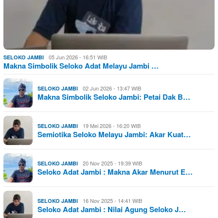
05 Jun 2026 - 16:51 WIB
SELOKO JAMBI
Makna Simbolik Seloko Adat Melayu Jambi …
02 Jun 2026 - 13:47 WIB
SELOKO JAMBI
Makna Simbolik Seloko Jambi: Petai Dak B…
19 Mei 2026 - 16:20 WIB
SELOKO JAMBI
Semiotika Seloko Melayu Jambi: Akar Kuat…
20 Nov 2025 - 19:39 WIB
SELOKO JAMBI
Seloko Adat Jambi : Makna Akar Menurut E…
16 Nov 2025 - 14:41 WIB
SELOKO JAMBI
Seloko Adat Jambi : Nilai Agung Seloko J…