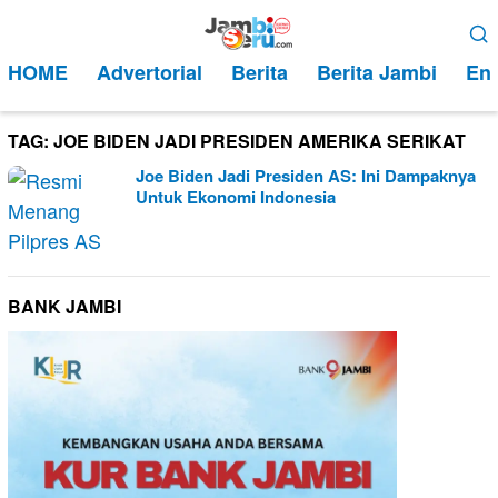
Loncat
Menu
ke
Mobile
HOME
Advertorial
Berita
Berita Jambi
Ent
konten
TAG:
JOE BIDEN JADI PRESIDEN AMERIKA SERIKAT
Joe Biden Jadi Presiden AS: Ini Dampaknya
Untuk Ekonomi Indonesia
BANK JAMBI