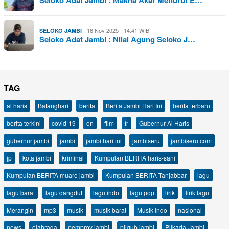
Seloko Adat Jambi : Makna Akar Menurut E…
16 Nov 2025 - 14:41 WIB
SELOKO JAMBI
Seloko Adat Jambi : Nilai Agung Seloko J…
TAG
al haris
Batanghari
berita
Berita Jambi Hari Ini
berita terbaru
berita terkini
covid-19
en
film
fr
Gubernur Al Haris
gubernur jambi
jambi
jambi hari ini
jambiseru
jambiseru.com
jp
kota jambi
kriminal
Kumpulan BERITA haris-sani
Kumpulan BERITA muaro jambi
Kumpulan BERITA Tanjabbar
lagu
lagu barat
lagu dangdut
lagu indo
lagu pop
lirik
lirik lagu
Merangin
mp3
musik
musik barat
Musik Indo
nasional
news
olahraga
pemprov jambi
pilgub jambi
Pilkada Jambi