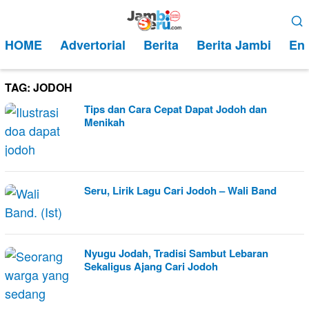
Loncat
Menu
ke
Mobile
HOME
Advertorial
Berita
Berita Jambi
Ent
konten
TAG:
JODOH
Tips dan Cara Cepat Dapat Jodoh dan
Menikah
Seru, Lirik Lagu Cari Jodoh – Wali Band
Nyugu Jodah, Tradisi Sambut Lebaran
Sekaligus Ajang Cari Jodoh