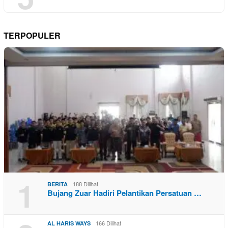
TERPOPULER
1
188 Dilihat
BERITA
Bujang Zuar Hadiri Pelantikan Persatuan …
166 Dilihat
AL HARIS WAYS