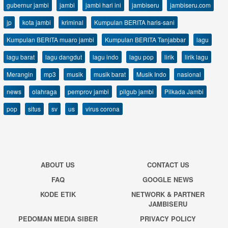
gubernur jambi
jambi
jambi hari ini
jambiseru
jambiseru.com
jp
kota jambi
kriminal
Kumpulan BERITA haris-sani
Kumpulan BERITA muaro jambi
Kumpulan BERITA Tanjabbar
lagu
lagu barat
lagu dangdut
lagu indo
lagu pop
lirik
lirik lagu
Merangin
mp3
musik
musik barat
Musik Indo
nasional
news
olahraga
pemprov jambi
pilgub jambi
Pilkada Jambi
pop
situs
sv
us
virus corona
ABOUT US
CONTACT US
FAQ
GOOGLE NEWS
KODE ETIK
NETWORK & PARTNER
JAMBISERU
PEDOMAN MEDIA SIBER
PRIVACY POLICY