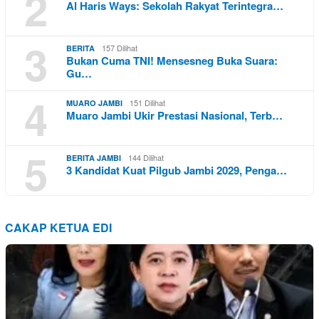
2
Al Haris Ways: Sekolah Rakyat Terintegra…
3
157 Dilihat
BERITA
Bukan Cuma TNI! Mensesneg Buka Suara:
Gu…
4
151 Dilihat
MUARO JAMBI
Muaro Jambi Ukir Prestasi Nasional, Terb…
5
144 Dilihat
BERITA JAMBI
3 Kandidat Kuat Pilgub Jambi 2029, Penga…
CAKAP KETUA EDI