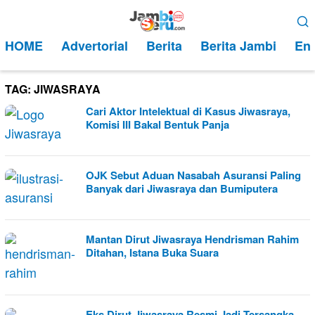
Loncat
Menu
ke
Mobile
HOME
Advertorial
Berita
Berita Jambi
Ent
konten
TAG:
JIWASRAYA
Cari Aktor Intelektual di Kasus Jiwasraya,
Komisi III Bakal Bentuk Panja
OJK Sebut Aduan Nasabah Asuransi Paling
Banyak dari Jiwasraya dan Bumiputera
Mantan Dirut Jiwasraya Hendrisman Rahim
Ditahan, Istana Buka Suara
Eks Dirut Jiwasraya Resmi Jadi Tersangka