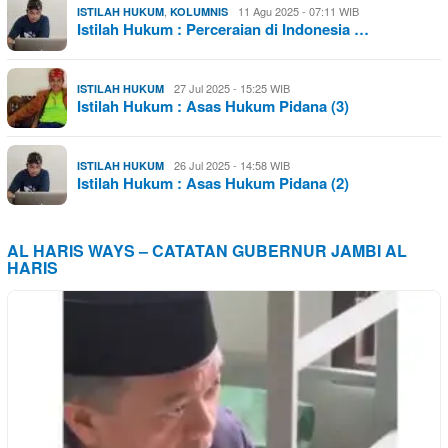
,
11 Agu 2025 - 07:11 WIB
ISTILAH HUKUM
KOLUMNIS
Istilah Hukum : Perceraian di Indonesia …
27 Jul 2025 - 15:25 WIB
ISTILAH HUKUM
Istilah Hukum : Asas Hukum Pidana (3)
26 Jul 2025 - 14:58 WIB
ISTILAH HUKUM
Istilah Hukum : Asas Hukum Pidana (2)
AL HARIS WAYS – CATATAN GUBERNUR JAMBI AL
HARIS