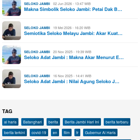
02 Jun 2026 - 13:47 WIB
SELOKO JAMBI
Makna Simbolik Seloko Jambi: Petai Dak B…
19 Mei 2026 - 16:20 WIB
SELOKO JAMBI
Semiotika Seloko Melayu Jambi: Akar Kuat…
20 Nov 2025 - 19:39 WIB
SELOKO JAMBI
Seloko Adat Jambi : Makna Akar Menurut E…
16 Nov 2025 - 14:41 WIB
SELOKO JAMBI
Seloko Adat Jambi : Nilai Agung Seloko J…
TAG
al haris
Batanghari
berita
Berita Jambi Hari Ini
berita terbaru
berita terkini
covid-19
en
film
fr
Gubernur Al Haris