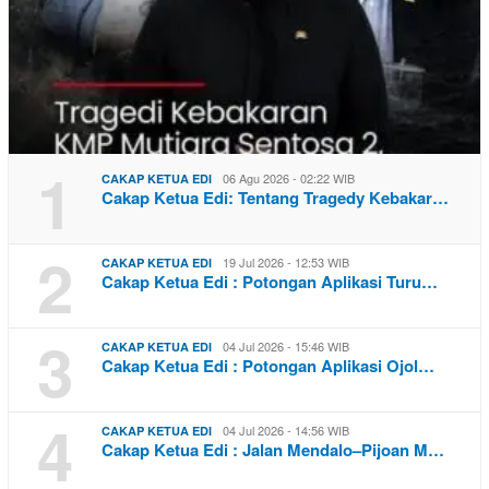
1
06 Agu 2026 - 02:22 WIB
CAKAP KETUA EDI
Cakap Ketua Edi: Tentang Tragedy Kebakar…
2
19 Jul 2026 - 12:53 WIB
CAKAP KETUA EDI
Cakap Ketua Edi : Potongan Aplikasi Turu…
3
04 Jul 2026 - 15:46 WIB
CAKAP KETUA EDI
Cakap Ketua Edi : Potongan Aplikasi Ojol…
4
04 Jul 2026 - 14:56 WIB
CAKAP KETUA EDI
Cakap Ketua Edi : Jalan Mendalo–Pijoan M…