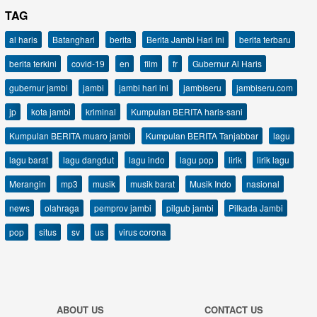
TAG
al haris
Batanghari
berita
Berita Jambi Hari Ini
berita terbaru
berita terkini
covid-19
en
film
fr
Gubernur Al Haris
gubernur jambi
jambi
jambi hari ini
jambiseru
jambiseru.com
jp
kota jambi
kriminal
Kumpulan BERITA haris-sani
Kumpulan BERITA muaro jambi
Kumpulan BERITA Tanjabbar
lagu
lagu barat
lagu dangdut
lagu indo
lagu pop
lirik
lirik lagu
Merangin
mp3
musik
musik barat
Musik Indo
nasional
news
olahraga
pemprov jambi
pilgub jambi
Pilkada Jambi
pop
situs
sv
us
virus corona
ABOUT US
CONTACT US