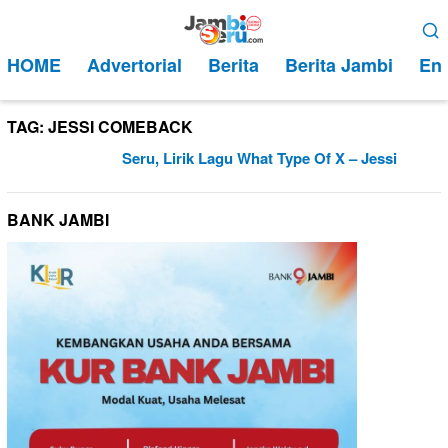
Loncat
Menu
ke
Mobile
HOME
Advertorial
Berita
Berita Jambi
Ent
konten
TAG:
JESSI COMEBACK
Seru, Lirik Lagu What Type Of X – Jessi
BANK JAMBI