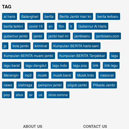
TAG
al haris
Batanghari
berita
Berita Jambi Hari Ini
berita terbaru
berita terkini
covid-19
en
film
fr
Gubernur Al Haris
gubernur jambi
jambi
jambi hari ini
jambiseru
jambiseru.com
jp
kota jambi
kriminal
Kumpulan BERITA haris-sani
Kumpulan BERITA muaro jambi
Kumpulan BERITA Tanjabbar
lagu
lagu barat
lagu dangdut
lagu indo
lagu pop
lirik
lirik lagu
Merangin
mp3
musik
musik barat
Musik Indo
nasional
news
olahraga
pemprov jambi
pilgub jambi
Pilkada Jambi
pop
situs
sv
us
virus corona
ABOUT US
CONTACT US