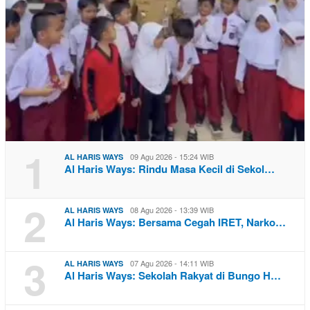
1
09 Agu 2026 - 15:24 WIB
AL HARIS WAYS
Al Haris Ways: Rindu Masa Kecil di Sekol…
2
08 Agu 2026 - 13:39 WIB
AL HARIS WAYS
Al Haris Ways: Bersama Cegah IRET, Narko…
3
07 Agu 2026 - 14:11 WIB
AL HARIS WAYS
Al Haris Ways: Sekolah Rakyat di Bungo H…