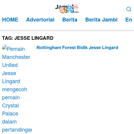
Loncat
Menu
ke
Mobile
HOME
Advertorial
Berita
Berita Jambi
Ent
konten
TAG:
JESSE LINGARD
Nottingham Forest Bidik Jesse Lingard