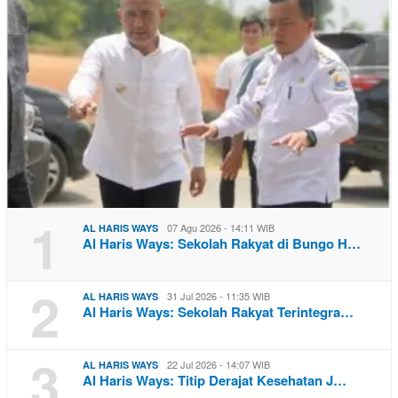
1
07 Agu 2026 - 14:11 WIB
AL HARIS WAYS
Al Haris Ways: Sekolah Rakyat di Bungo H…
2
31 Jul 2026 - 11:35 WIB
AL HARIS WAYS
Al Haris Ways: Sekolah Rakyat Terintegra…
3
22 Jul 2026 - 14:07 WIB
AL HARIS WAYS
Al Haris Ways: Titip Derajat Kesehatan J…