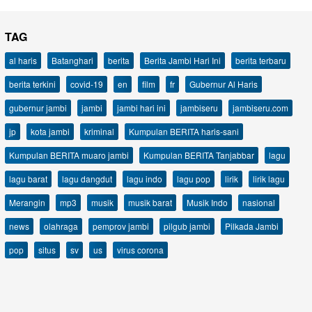
TAG
al haris
Batanghari
berita
Berita Jambi Hari Ini
berita terbaru
berita terkini
covid-19
en
film
fr
Gubernur Al Haris
gubernur jambi
jambi
jambi hari ini
jambiseru
jambiseru.com
jp
kota jambi
kriminal
Kumpulan BERITA haris-sani
Kumpulan BERITA muaro jambi
Kumpulan BERITA Tanjabbar
lagu
lagu barat
lagu dangdut
lagu indo
lagu pop
lirik
lirik lagu
Merangin
mp3
musik
musik barat
Musik Indo
nasional
news
olahraga
pemprov jambi
pilgub jambi
Pilkada Jambi
pop
situs
sv
us
virus corona