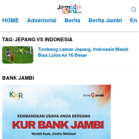
Loncat
Menu
ke
Mobile
HOME
Advertorial
Berita
Berita Jambi
Ent
konten
TAG:
JEPANG VS INDONESIA
Tumbang Lawan Jepang, Indonesia Masih
Bisa Lolos ke 16 Besar
BANK JAMBI