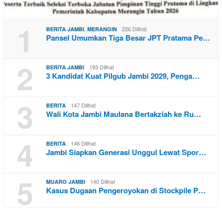
1
,
226 Dilihat
BERITA JAMBI
MERANGIN
Pansel Umumkan Tiga Besar JPT Pratama Pe…
2
193 Dilihat
BERITA JAMBI
3 Kandidat Kuat Pilgub Jambi 2029, Penga…
3
147 Dilihat
BERITA
Wali Kota Jambi Maulana Bertakziah ke Ru…
4
146 Dilihat
BERITA
Jambi Siapkan Generasi Unggul Lewat Spor…
5
140 Dilihat
MUARO JAMBI
Kasus Dugaan Pengeroyokan di Stockpile P…