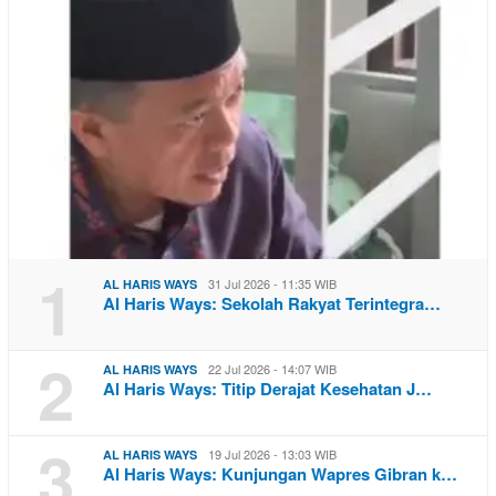
1
31 Jul 2026 - 11:35 WIB
AL HARIS WAYS
Al Haris Ways: Sekolah Rakyat Terintegra…
2
22 Jul 2026 - 14:07 WIB
AL HARIS WAYS
Al Haris Ways: Titip Derajat Kesehatan J…
3
19 Jul 2026 - 13:03 WIB
AL HARIS WAYS
Al Haris Ways: Kunjungan Wapres Gibran k…