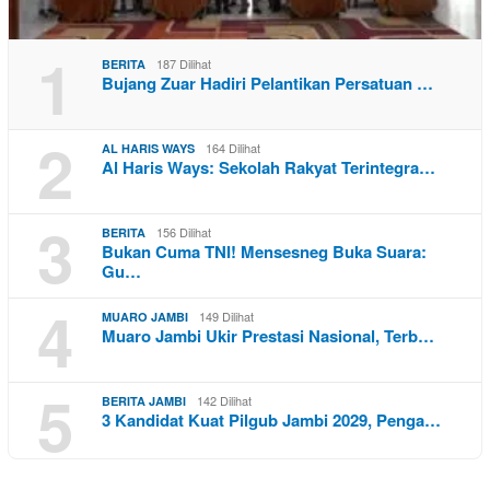
1
187 Dilihat
BERITA
Bujang Zuar Hadiri Pelantikan Persatuan …
2
164 Dilihat
AL HARIS WAYS
Al Haris Ways: Sekolah Rakyat Terintegra…
3
156 Dilihat
BERITA
Bukan Cuma TNI! Mensesneg Buka Suara:
Gu…
4
149 Dilihat
MUARO JAMBI
Muaro Jambi Ukir Prestasi Nasional, Terb…
5
142 Dilihat
BERITA JAMBI
3 Kandidat Kuat Pilgub Jambi 2029, Penga…