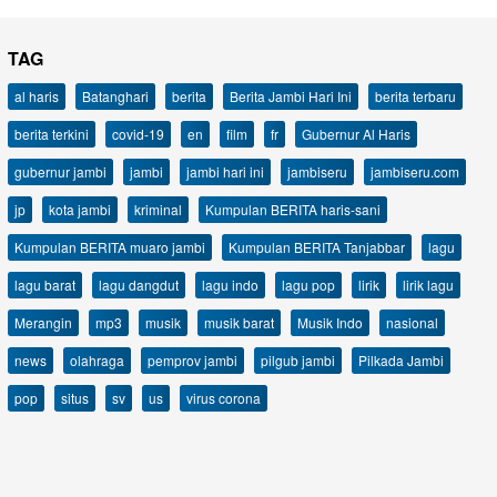
TAG
al haris
Batanghari
berita
Berita Jambi Hari Ini
berita terbaru
berita terkini
covid-19
en
film
fr
Gubernur Al Haris
gubernur jambi
jambi
jambi hari ini
jambiseru
jambiseru.com
jp
kota jambi
kriminal
Kumpulan BERITA haris-sani
Kumpulan BERITA muaro jambi
Kumpulan BERITA Tanjabbar
lagu
lagu barat
lagu dangdut
lagu indo
lagu pop
lirik
lirik lagu
Merangin
mp3
musik
musik barat
Musik Indo
nasional
news
olahraga
pemprov jambi
pilgub jambi
Pilkada Jambi
pop
situs
sv
us
virus corona