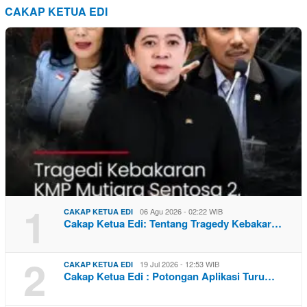
CAKAP KETUA EDI
1
06 Agu 2026 - 02:22 WIB
CAKAP KETUA EDI
Cakap Ketua Edi: Tentang Tragedy Kebakar…
2
19 Jul 2026 - 12:53 WIB
CAKAP KETUA EDI
Cakap Ketua Edi : Potongan Aplikasi Turu…