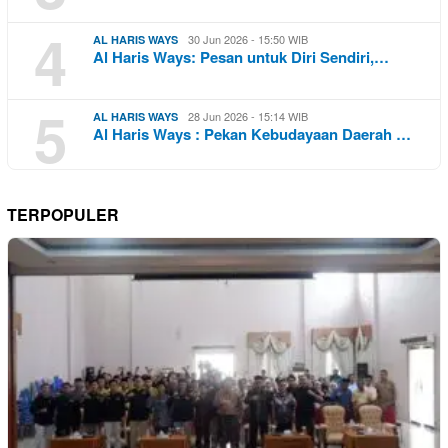
4
30 Jun 2026 - 15:50 WIB
AL HARIS WAYS
Al Haris Ways: Pesan untuk Diri Sendiri,…
5
28 Jun 2026 - 15:14 WIB
AL HARIS WAYS
Al Haris Ways : Pekan Kebudayaan Daerah …
TERPOPULER