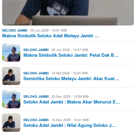
05 Jun 2026 - 16:51 WIB
SELOKO JAMBI
Makna Simbolik Seloko Adat Melayu Jambi …
02 Jun 2026 - 13:47 WIB
SELOKO JAMBI
Makna Simbolik Seloko Jambi: Petai Dak B…
19 Mei 2026 - 16:20 WIB
SELOKO JAMBI
Semiotika Seloko Melayu Jambi: Akar Kuat…
20 Nov 2025 - 19:39 WIB
SELOKO JAMBI
Seloko Adat Jambi : Makna Akar Menurut E…
16 Nov 2025 - 14:41 WIB
SELOKO JAMBI
Seloko Adat Jambi : Nilai Agung Seloko J…