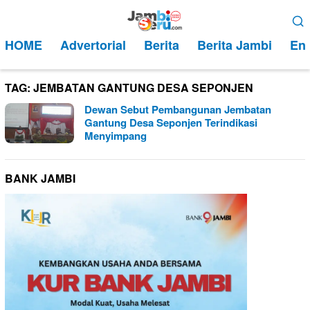
Loncat
Menu
ke
Mobile
HOME
Advertorial
Berita
Berita Jambi
Ent
konten
TAG:
JEMBATAN GANTUNG DESA SEPONJEN
Dewan Sebut Pembangunan Jembatan
Gantung Desa Seponjen Terindikasi
Menyimpang
BANK JAMBI