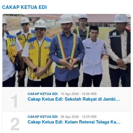
CAKAP KETUA EDI
1
10 Agu 2026 - 16:36 WIB
CAKAP KETUA EDI
Cakap Ketua Edi: Sekolah Rakyat di Jambi…
2
08 Agu 2026 - 13:05 WIB
CAKAP KETUA EDI
Cakap Ketua Edi: Kolam Retensi Telaga Ka…