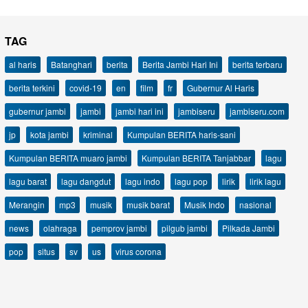
TAG
al haris
Batanghari
berita
Berita Jambi Hari Ini
berita terbaru
berita terkini
covid-19
en
film
fr
Gubernur Al Haris
gubernur jambi
jambi
jambi hari ini
jambiseru
jambiseru.com
jp
kota jambi
kriminal
Kumpulan BERITA haris-sani
Kumpulan BERITA muaro jambi
Kumpulan BERITA Tanjabbar
lagu
lagu barat
lagu dangdut
lagu indo
lagu pop
lirik
lirik lagu
Merangin
mp3
musik
musik barat
Musik Indo
nasional
news
olahraga
pemprov jambi
pilgub jambi
Pilkada Jambi
pop
situs
sv
us
virus corona