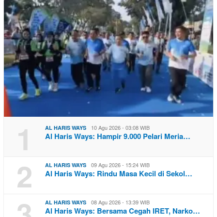
1
10 Agu 2026 - 03:08 WIB
AL HARIS WAYS
Al Haris Ways: Hampir 9.000 Pelari Meria…
2
09 Agu 2026 - 15:24 WIB
AL HARIS WAYS
Al Haris Ways: Rindu Masa Kecil di Sekol…
3
08 Agu 2026 - 13:39 WIB
AL HARIS WAYS
Al Haris Ways: Bersama Cegah IRET, Narko…