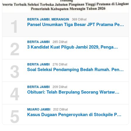
1
,
369 Dilihat
BERITA JAMBI
MERANGIN
Pansel Umumkan Tiga Besar JPT Pratama Pe…
2
285 Dilihat
BERITA JAMBI
3 Kandidat Kuat Pilgub Jambi 2029, Penga…
3
276 Dilihat
BERITA JAMBI
Soal Seleksi Pendamping Bedah Rumah. Pen…
4
209 Dilihat
BERITA JAMBI
Obituari: Telah Berpulang Seorang Wartaw…
5
202 Dilihat
MUARO JAMBI
Kasus Dugaan Pengeroyokan di Stockpile P…