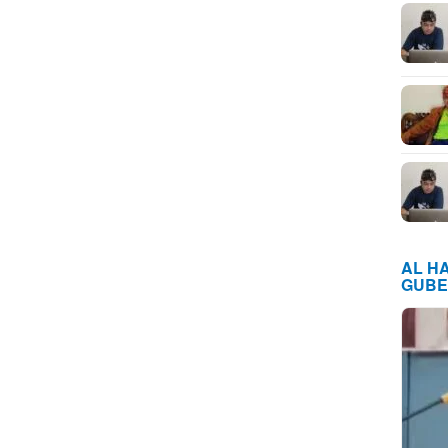
AL H
GUBE