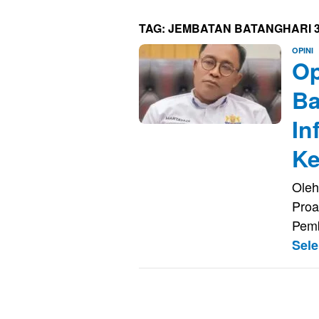
TAG:
JEMBATAN BATANGHARI 
E
OPINI
Op
K
Ba
In
Ke
Oleh
Proa
Pemb
Sel