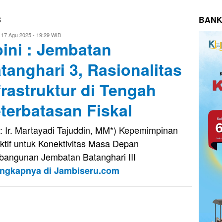
3
BANK
vo
17 Agu 2025 - 19:29 WIB
ini : Jembatan
usnady
tanghari 3, Rasionalitas
frastruktur di Tengah
terbatasan Fiskal
: Ir. Martayadi Tajuddin, MM*) Kepemimpinan
ktif untuk Konektivitas Masa Depan
angunan Jembatan Batanghari III
engkapnya di Jambiseru.com