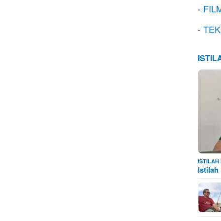
-
FIL
-
TEK
ISTI
ISTILA
Istila