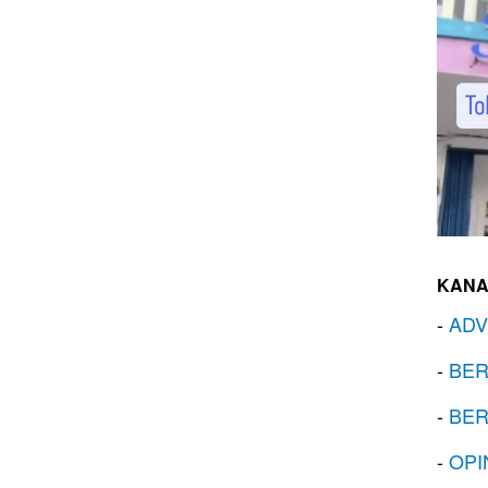
KANA
-
ADV
-
BER
-
BER
-
OPI