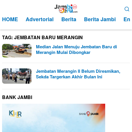
Loncat
Menu
ke
Mobile
HOME
Advertorial
Berita
Berita Jambi
Ent
konten
TAG:
JEMBATAN BARU MERANGIN
Median Jalan Menuju Jembatan Baru di
Merangin Mulai Dibongkar
Jembatan Merangin II Belum Diresmikan,
Sekda Targerkan Akhir Bulan Ini
BANK JAMBI