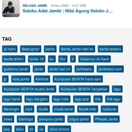
16 Nov 2025 - 14:41 WIB
SELOKO JAMBI
Seloko Adat Jambi : Nilai Agung Seloko J…
TAG
al haris
Batanghari
berita
Berita Jambi Hari Ini
berita terbaru
berita terkini
covid-19
en
film
fr
Gubernur Al Haris
gubernur jambi
jambi
jambi hari ini
jambiseru
jambiseru.com
jp
kota jambi
kriminal
Kumpulan BERITA haris-sani
Kumpulan BERITA muaro jambi
Kumpulan BERITA Tanjabbar
lagu
lagu barat
lagu dangdut
lagu indo
lagu pop
lirik
lirik lagu
Merangin
mp3
musik
musik barat
Musik Indo
nasional
news
olahraga
pemprov jambi
pilgub jambi
Pilkada Jambi
pop
situs
sv
us
virus corona