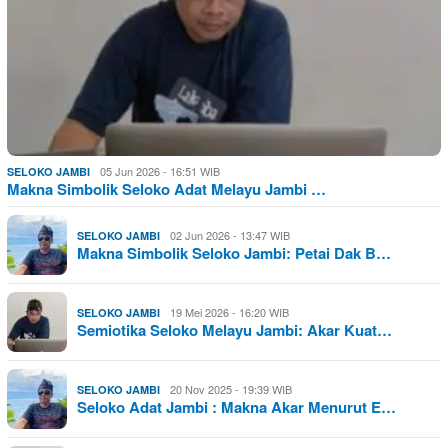
05 Jun 2026 - 16:51 WIB
SELOKO JAMBI
Makna Simbolik Seloko Adat Melayu Jambi …
02 Jun 2026 - 13:47 WIB
SELOKO JAMBI
Makna Simbolik Seloko Jambi: Petai Dak B…
19 Mei 2026 - 16:20 WIB
SELOKO JAMBI
Semiotika Seloko Melayu Jambi: Akar Kuat…
20 Nov 2025 - 19:39 WIB
SELOKO JAMBI
Seloko Adat Jambi : Makna Akar Menurut E…