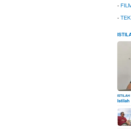
-
FIL
-
TEK
ISTI
ISTILA
Istila