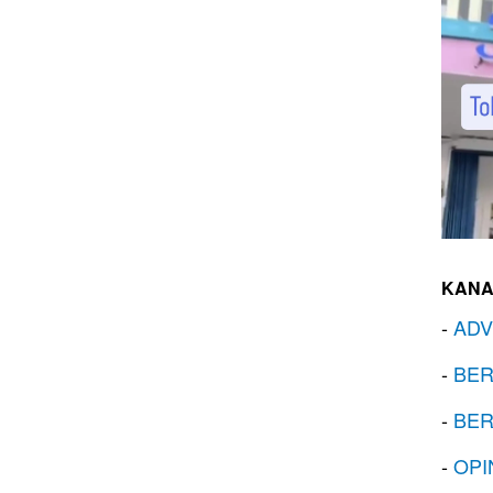
KANA
-
ADV
-
BER
-
BER
-
OPI