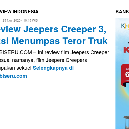
VIEW INDONESIA
BANK
Evo
25 Nov 2020 - 10:45 WIB
view Jeepers Creeper 3,
Kusnady
si Menumpas Teror Truk
ISERU.COM – Ini review film Jeepers Creeper
esuai namanya, film Jeepers Creepers
pakan sekuel
Selengkapnya di
biseru.com