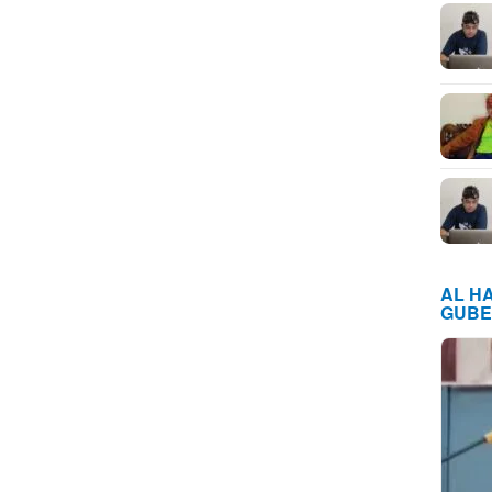
AL H
GUBE