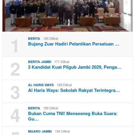
1
190 Dilihat
BERITA
Bujang Zuar Hadiri Pelantikan Persatuan …
2
171 Dilihat
BERITA JAMBI
3 Kandidat Kuat Pilgub Jambi 2029, Penga…
3
169 Dilihat
AL HARIS WAYS
Al Haris Ways: Sekolah Rakyat Terintegra…
4
159 Dilihat
BERITA
Bukan Cuma TNI! Mensesneg Buka Suara:
Gu…
154 Dilihat
MUARO JAMBI