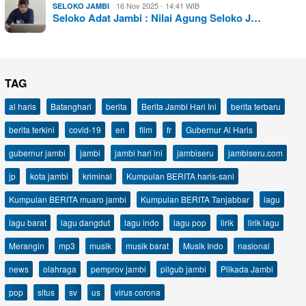
16 Nov 2025 - 14:41 WIB
SELOKO JAMBI
Seloko Adat Jambi : Nilai Agung Seloko J…
TAG
al haris
Batanghari
berita
Berita Jambi Hari Ini
berita terbaru
berita terkini
covid-19
en
film
fr
Gubernur Al Haris
gubernur jambi
jambi
jambi hari ini
jambiseru
jambiseru.com
jp
kota jambi
kriminal
Kumpulan BERITA haris-sani
Kumpulan BERITA muaro jambi
Kumpulan BERITA Tanjabbar
lagu
lagu barat
lagu dangdut
lagu indo
lagu pop
lirik
lirik lagu
Merangin
mp3
musik
musik barat
Musik Indo
nasional
news
olahraga
pemprov jambi
pilgub jambi
Pilkada Jambi
pop
situs
sv
us
virus corona