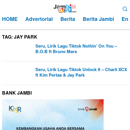
Loncat
Menu
ke
Mobile
HOME
Advertorial
Berita
Berita Jambi
Ent
konten
TAG:
JAY PARK
Seru, Lirik Lagu Tiktok Nothin’ On You –
B.O.B ft Bruno Mars
Seru, Lirik Lagu Tiktok Unlock It – Charli XCX
ft Kim Pertas & Jay Park
BANK JAMBI