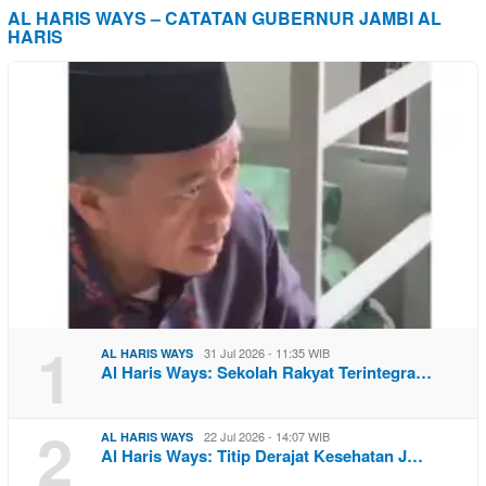
AL HARIS WAYS – CATATAN GUBERNUR JAMBI AL
HARIS
1
31 Jul 2026 - 11:35 WIB
AL HARIS WAYS
Al Haris Ways: Sekolah Rakyat Terintegra…
2
22 Jul 2026 - 14:07 WIB
AL HARIS WAYS
Al Haris Ways: Titip Derajat Kesehatan J…