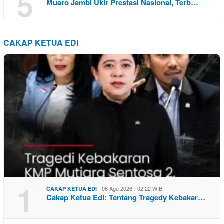
5
Muaro Jambi Ukir Prestasi Nasional, Terb…
CAKAP KETUA EDI
1
06 Agu 2026 - 02:22 WIB
CAKAP KETUA EDI
Cakap Ketua Edi: Tentang Tragedy Kebakar…