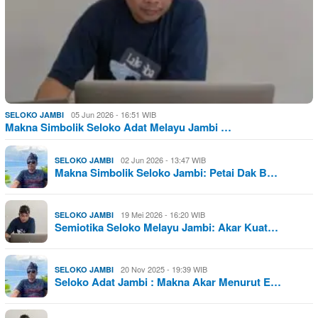
05 Jun 2026 - 16:51 WIB
SELOKO JAMBI
Makna Simbolik Seloko Adat Melayu Jambi …
02 Jun 2026 - 13:47 WIB
SELOKO JAMBI
Makna Simbolik Seloko Jambi: Petai Dak B…
19 Mei 2026 - 16:20 WIB
SELOKO JAMBI
Semiotika Seloko Melayu Jambi: Akar Kuat…
20 Nov 2025 - 19:39 WIB
SELOKO JAMBI
Seloko Adat Jambi : Makna Akar Menurut E…