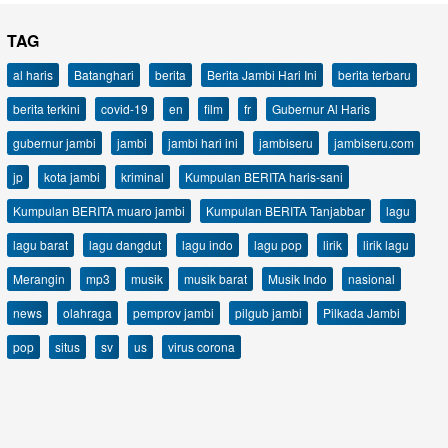
TAG
al haris
Batanghari
berita
Berita Jambi Hari Ini
berita terbaru
berita terkini
covid-19
en
film
fr
Gubernur Al Haris
gubernur jambi
jambi
jambi hari ini
jambiseru
jambiseru.com
jp
kota jambi
kriminal
Kumpulan BERITA haris-sani
Kumpulan BERITA muaro jambi
Kumpulan BERITA Tanjabbar
lagu
lagu barat
lagu dangdut
lagu indo
lagu pop
lirik
lirik lagu
Merangin
mp3
musik
musik barat
Musik Indo
nasional
news
olahraga
pemprov jambi
pilgub jambi
Pilkada Jambi
pop
situs
sv
us
virus corona