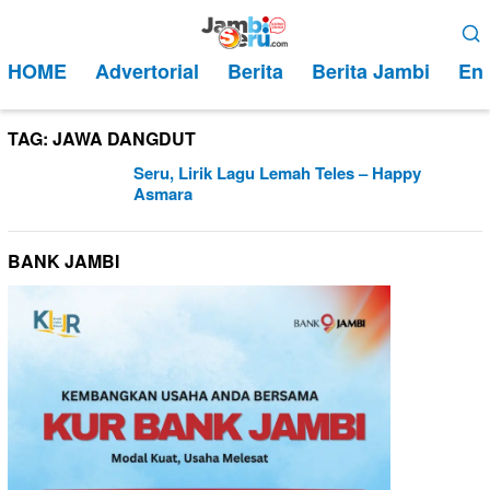
Loncat
Menu
ke
Mobile
HOME
Advertorial
Berita
Berita Jambi
Ent
konten
TAG:
JAWA DANGDUT
Seru, Lirik Lagu Lemah Teles – Happy
Asmara
BANK JAMBI