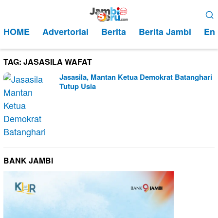
Loncat
Menu
ke
Mobile
HOME
Advertorial
Berita
Berita Jambi
Ent
konten
TAG:
JASASILA WAFAT
Jasasila, Mantan Ketua Demokrat Batanghari
Tutup Usia
BANK JAMBI