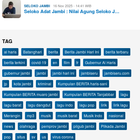
16 Nov 2025 - 14:41 WIB
SELOKO JAMBI
Seloko Adat Jambi : Nilai Agung Seloko J…
TAG
al haris
Batanghari
berita
Berita Jambi Hari Ini
berita terbaru
berita terkini
covid-19
en
film
fr
Gubernur Al Haris
gubernur jambi
jambi
jambi hari ini
jambiseru
jambiseru.com
jp
kota jambi
kriminal
Kumpulan BERITA haris-sani
Kumpulan BERITA muaro jambi
Kumpulan BERITA Tanjabbar
lagu
lagu barat
lagu dangdut
lagu indo
lagu pop
lirik
lirik lagu
Merangin
mp3
musik
musik barat
Musik Indo
nasional
news
olahraga
pemprov jambi
pilgub jambi
Pilkada Jambi
pop
situs
sv
us
virus corona