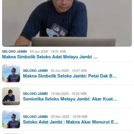
05 Jun 2026 - 16:51 WIB
SELOKO JAMBI
Makna Simbolik Seloko Adat Melayu Jambi …
02 Jun 2026 - 13:47 WIB
SELOKO JAMBI
Makna Simbolik Seloko Jambi: Petai Dak B…
19 Mei 2026 - 16:20 WIB
SELOKO JAMBI
Semiotika Seloko Melayu Jambi: Akar Kuat…
20 Nov 2025 - 19:39 WIB
SELOKO JAMBI
Seloko Adat Jambi : Makna Akar Menurut E…