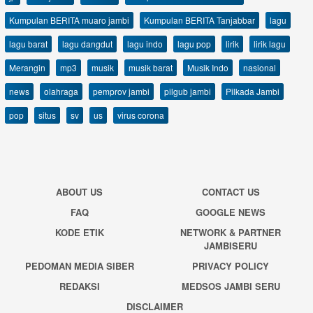
Kumpulan BERITA muaro jambi
Kumpulan BERITA Tanjabbar
lagu
lagu barat
lagu dangdut
lagu indo
lagu pop
lirik
lirik lagu
Merangin
mp3
musik
musik barat
Musik Indo
nasional
news
olahraga
pemprov jambi
pilgub jambi
Pilkada Jambi
pop
situs
sv
us
virus corona
ABOUT US
CONTACT US
FAQ
GOOGLE NEWS
KODE ETIK
NETWORK & PARTNER
JAMBISERU
PEDOMAN MEDIA SIBER
PRIVACY POLICY
REDAKSI
MEDSOS JAMBI SERU
DISCLAIMER