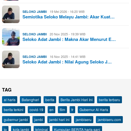
19 Mei 2026 - 16:20 WIB
SELOKO JAMBI
Semiotika Seloko Melayu Jambi: Akar Kuat…
20 Nov 2025 - 19:39 WIB
SELOKO JAMBI
Seloko Adat Jambi : Makna Akar Menurut E…
16 Nov 2025 - 14:41 WIB
SELOKO JAMBI
Seloko Adat Jambi : Nilai Agung Seloko J…
TAG
al haris
Batanghari
berita
Berita Jambi Hari Ini
berita terbaru
berita terkini
covid-19
en
film
fr
Gubernur Al Haris
gubernur jambi
jambi
jambi hari ini
jambiseru
jambiseru.com
jp
kota jambi
kriminal
Kumpulan BERITA haris-sani