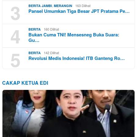
3
,
163 Dilihat
BERITA JAMBI
MERANGIN
Pansel Umumkan Tiga Besar JPT Pratama Pe…
4
160 Dilihat
BERITA
Bukan Cuma TNI! Mensesneg Buka Suara:
Gu…
5
142 Dilihat
BERITA
Revolusi Medis Indonesia! ITB Ganteng Ro…
CAKAP KETUA EDI