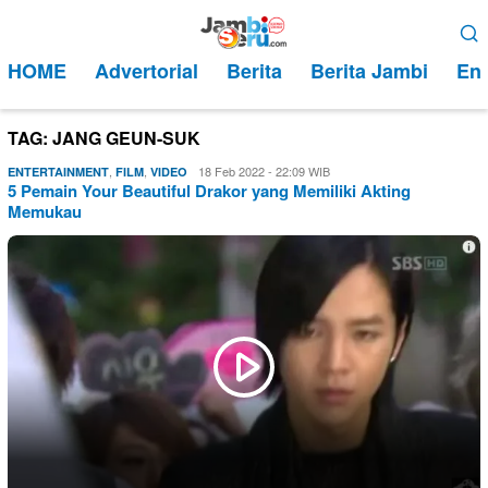
Loncat
Menu
ke
Mobile
HOME
Advertorial
Berita
Berita Jambi
Ent
konten
TAG:
JANG GEUN-SUK
,
,
Eri
18 Feb 2022 - 22:09 WIB
ENTERTAINMENT
FILM
VIDEO
5 Pemain Your Beautiful Drakor yang Memiliki Akting
Saputra
Memukau