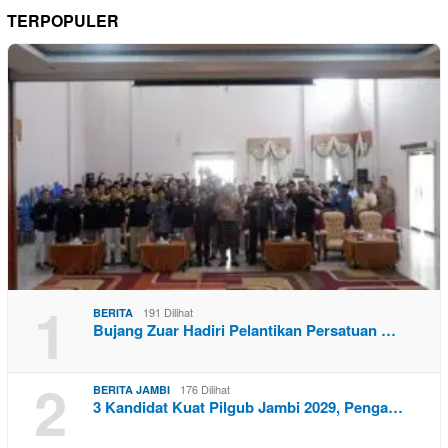
TERPOPULER
1
191 Dilihat
BERITA
Bujang Zuar Hadiri Pelantikan Persatuan …
2
176 Dilihat
BERITA JAMBI
3 Kandidat Kuat Pilgub Jambi 2029, Penga…