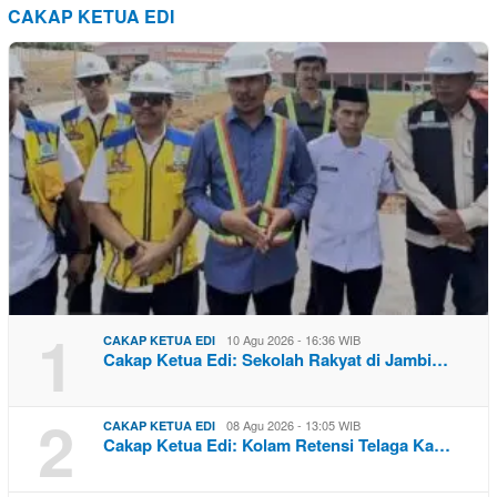
CAKAP KETUA EDI
1
10 Agu 2026 - 16:36 WIB
CAKAP KETUA EDI
Cakap Ketua Edi: Sekolah Rakyat di Jambi…
2
08 Agu 2026 - 13:05 WIB
CAKAP KETUA EDI
Cakap Ketua Edi: Kolam Retensi Telaga Ka…