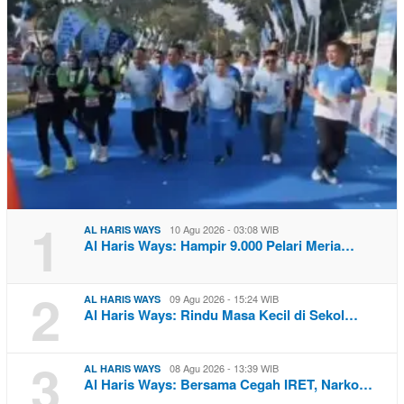
1
10 Agu 2026 - 03:08 WIB
AL HARIS WAYS
Al Haris Ways: Hampir 9.000 Pelari Meria…
2
09 Agu 2026 - 15:24 WIB
AL HARIS WAYS
Al Haris Ways: Rindu Masa Kecil di Sekol…
3
08 Agu 2026 - 13:39 WIB
AL HARIS WAYS
Al Haris Ways: Bersama Cegah IRET, Narko…