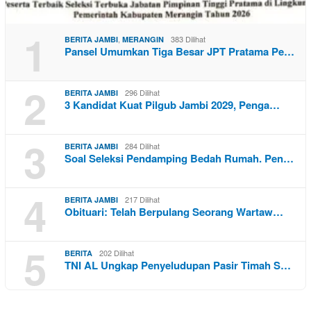
1
,
383 Dilihat
BERITA JAMBI
MERANGIN
Pansel Umumkan Tiga Besar JPT Pratama Pe…
2
296 Dilihat
BERITA JAMBI
3 Kandidat Kuat Pilgub Jambi 2029, Penga…
3
284 Dilihat
BERITA JAMBI
Soal Seleksi Pendamping Bedah Rumah. Pen…
4
217 Dilihat
BERITA JAMBI
Obituari: Telah Berpulang Seorang Wartaw…
5
202 Dilihat
BERITA
TNI AL Ungkap Penyeludupan Pasir Timah S…