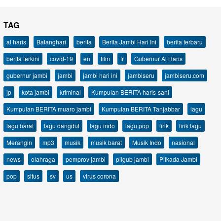
TAG
al haris
Batanghari
berita
Berita Jambi Hari Ini
berita terbaru
berita terkini
covid-19
en
film
fr
Gubernur Al Haris
gubernur jambi
jambi
jambi hari ini
jambiseru
jambiseru.com
jp
kota jambi
kriminal
Kumpulan BERITA haris-sani
Kumpulan BERITA muaro jambi
Kumpulan BERITA Tanjabbar
lagu
lagu barat
lagu dangdut
lagu indo
lagu pop
lirik
lirik lagu
Merangin
mp3
musik
musik barat
Musik Indo
nasional
news
olahraga
pemprov jambi
pilgub jambi
Pilkada Jambi
pop
situs
sv
us
virus corona