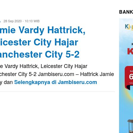
BANK
Eri
28 Sep 2020 - 10:10 WIB
A
mie Vardy Hattrick,
Saputra
icester City Hajar
nchester City 5-2
e Vardy Hattrick, Leicester City Hajar
hester City 5-2 Jambiseru.com – Hattrick Jamie
dy dan
Selengkapnya di Jambiseru.com