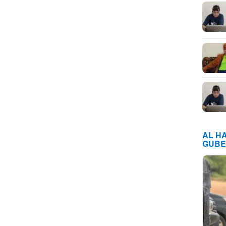
AL H
GUBE