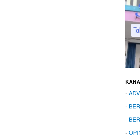
KANA
-
ADV
-
BER
-
BER
-
OPI