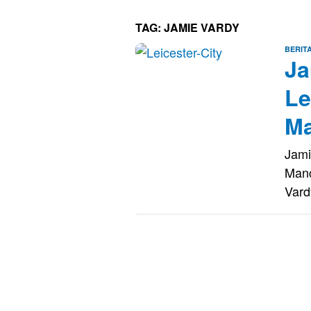
TAG:
JAMIE VARDY
BERIT
Ja
Le
Ma
Jami
Manc
Var