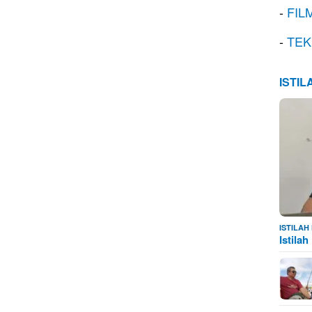
-
FIL
-
TEK
ISTI
ISTILA
Istila