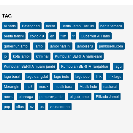
TAG
al haris
Batanghari
berita
Berita Jambi Hari Ini
berita terbaru
berita terkini
covid-19
en
film
fr
Gubernur Al Haris
gubernur jambi
jambi
jambi hari ini
jambiseru
jambiseru.com
jp
kota jambi
kriminal
Kumpulan BERITA haris-sani
Kumpulan BERITA muaro jambi
Kumpulan BERITA Tanjabbar
lagu
lagu barat
lagu dangdut
lagu indo
lagu pop
lirik
lirik lagu
Merangin
mp3
musik
musik barat
Musik Indo
nasional
news
olahraga
pemprov jambi
pilgub jambi
Pilkada Jambi
pop
situs
sv
us
virus corona