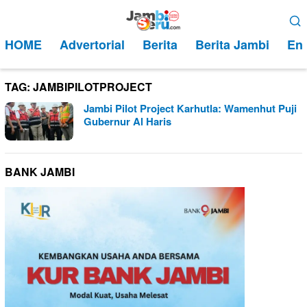
Loncat
Menu
ke
Mobile
HOME
Advertorial
Berita
Berita Jambi
Ent
konten
TAG:
JAMBIPILOTPROJECT
Jambi Pilot Project Karhutla: Wamenhut Puji
Gubernur Al Haris
BANK JAMBI