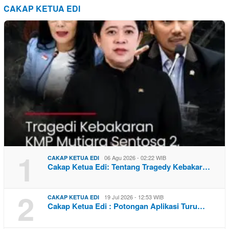
CAKAP KETUA EDI
1
06 Agu 2026 - 02:22 WIB
CAKAP KETUA EDI
Cakap Ketua Edi: Tentang Tragedy Kebakar…
2
19 Jul 2026 - 12:53 WIB
CAKAP KETUA EDI
Cakap Ketua Edi : Potongan Aplikasi Turu…