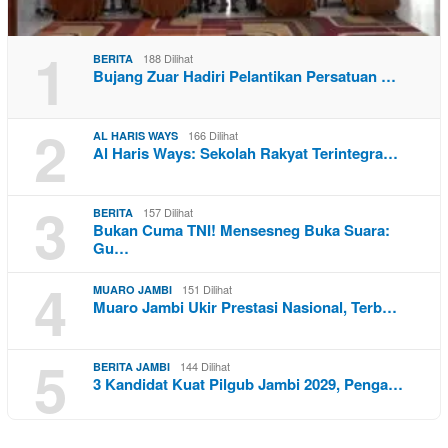
1
188 Dilihat
BERITA
Bujang Zuar Hadiri Pelantikan Persatuan …
2
166 Dilihat
AL HARIS WAYS
Al Haris Ways: Sekolah Rakyat Terintegra…
3
157 Dilihat
BERITA
Bukan Cuma TNI! Mensesneg Buka Suara:
Gu…
4
151 Dilihat
MUARO JAMBI
Muaro Jambi Ukir Prestasi Nasional, Terb…
5
144 Dilihat
BERITA JAMBI
3 Kandidat Kuat Pilgub Jambi 2029, Penga…