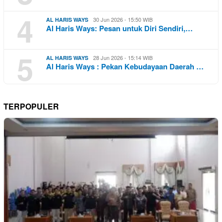
4
30 Jun 2026 - 15:50 WIB
AL HARIS WAYS
Al Haris Ways: Pesan untuk Diri Sendiri,…
5
28 Jun 2026 - 15:14 WIB
AL HARIS WAYS
Al Haris Ways : Pekan Kebudayaan Daerah …
TERPOPULER