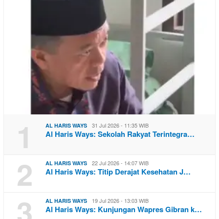
1
31 Jul 2026 - 11:35 WIB
AL HARIS WAYS
Al Haris Ways: Sekolah Rakyat Terintegra…
2
22 Jul 2026 - 14:07 WIB
AL HARIS WAYS
Al Haris Ways: Titip Derajat Kesehatan J…
3
19 Jul 2026 - 13:03 WIB
AL HARIS WAYS
Al Haris Ways: Kunjungan Wapres Gibran k…