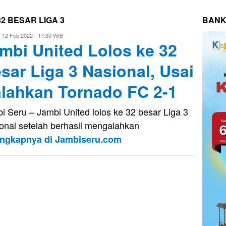
2 BESAR LIGA 3
BANK
ri
12 Feb 2022 - 17:30 WIB
mbi United Lolos ke 32
aputra
sar Liga 3 Nasional, Usai
lahkan Tornado FC 2-1
i Seru – Jambi United lolos ke 32 besar Liga 3
onal setelah berhasil mengalahkan
engkapnya di Jambiseru.com