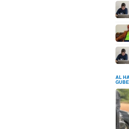
AL H
GUBE