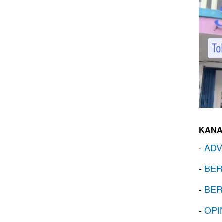
KANA
-
ADV
-
BER
-
BER
-
OPI