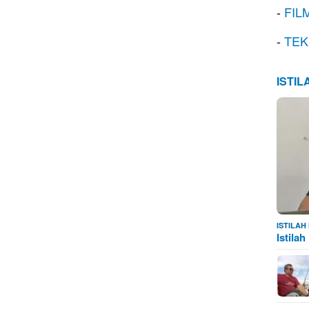
-
FIL
-
TEK
ISTI
ISTILA
Istila