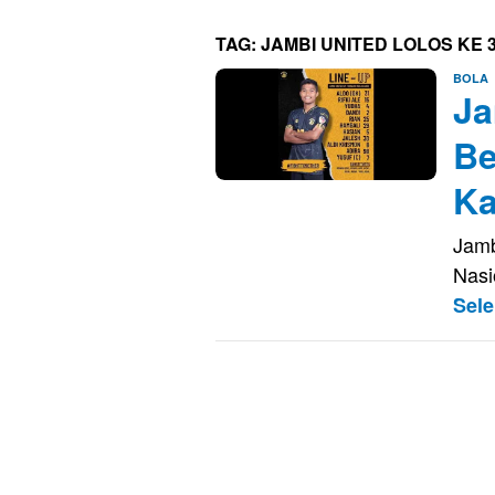
TAG:
JAMBI UNITED LOLOS KE 3
E
BOLA
Ja
S
Be
Ka
Jamb
Nasi
Sel