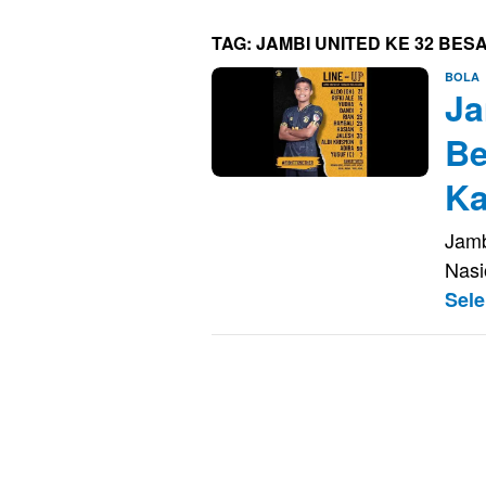
TAG:
JAMBI UNITED KE 32 BES
E
BOLA
Ja
S
Be
Ka
Jamb
Nasi
Sel