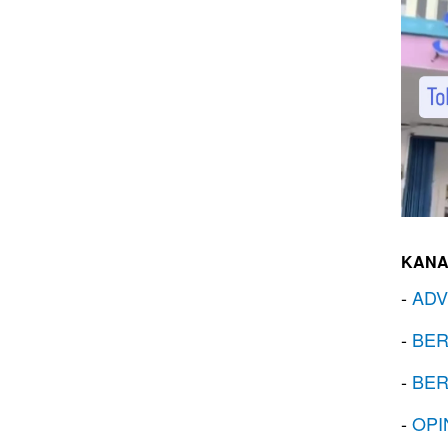
KANA
-
ADV
-
BER
-
BER
-
OPI