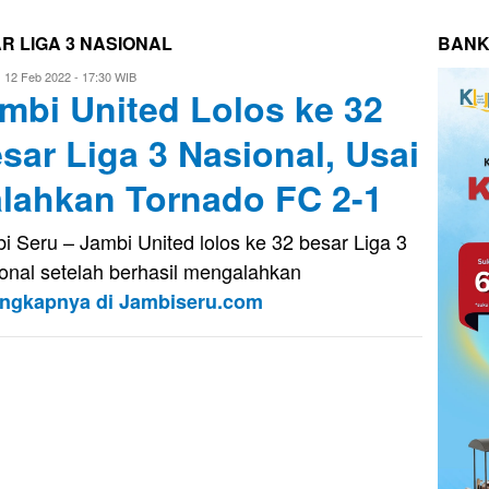
AR LIGA 3 NASIONAL
BANK
ri
12 Feb 2022 - 17:30 WIB
mbi United Lolos ke 32
aputra
sar Liga 3 Nasional, Usai
lahkan Tornado FC 2-1
i Seru – Jambi United lolos ke 32 besar Liga 3
onal setelah berhasil mengalahkan
engkapnya di Jambiseru.com