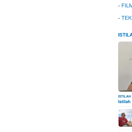
-
FIL
-
TEK
ISTI
ISTILA
Istila