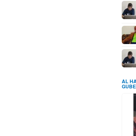
AL H
GUBE