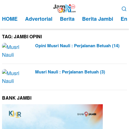
Loncat
Menu
ke
Mobile
HOME
Advertorial
Berita
Berita Jambi
Ent
konten
TAG:
JAMBI OPINI
Opini Musri Nauli : Perjalanan Betuah (14)
Musri Nauli : Perjalanan Betuah (3)
BANK JAMBI