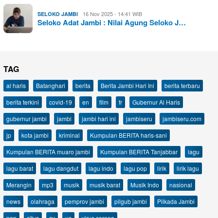
16 Nov 2025 - 14:41 WIB
SELOKO JAMBI
Seloko Adat Jambi : Nilai Agung Seloko J…
TAG
al haris
Batanghari
berita
Berita Jambi Hari Ini
berita terbaru
berita terkini
covid-19
en
film
fr
Gubernur Al Haris
gubernur jambi
jambi
jambi hari ini
jambiseru
jambiseru.com
jp
kota jambi
kriminal
Kumpulan BERITA haris-sani
Kumpulan BERITA muaro jambi
Kumpulan BERITA Tanjabbar
lagu
lagu barat
lagu dangdut
lagu indo
lagu pop
lirik
lirik lagu
Merangin
mp3
musik
musik barat
Musik Indo
nasional
news
olahraga
pemprov jambi
pilgub jambi
Pilkada Jambi
pop
situs
sv
us
virus corona