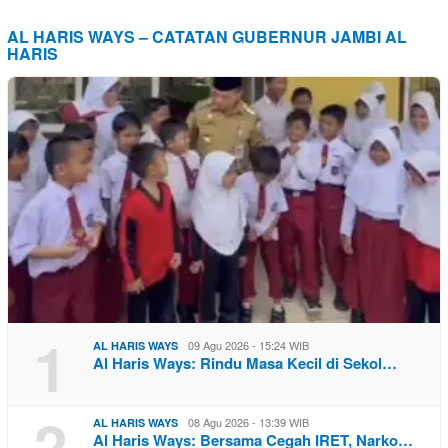
AL HARIS WAYS – CATATAN GUBERNUR JAMBI AL
HARIS
1
09 Agu 2026 - 15:24 WIB
AL HARIS WAYS
Al Haris Ways: Rindu Masa Kecil di Sekol…
2
08 Agu 2026 - 13:39 WIB
AL HARIS WAYS
Al Haris Ways: Bersama Cegah IRET, Narko…