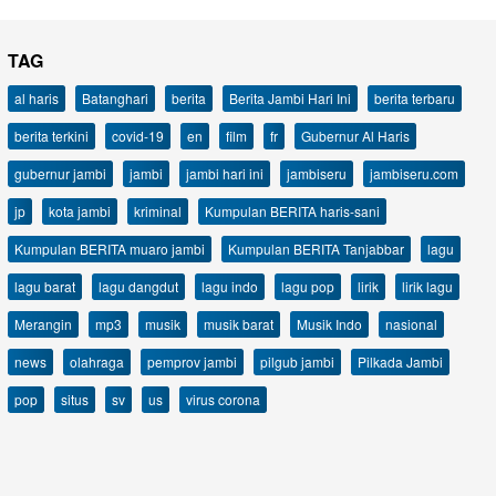
TAG
al haris
Batanghari
berita
Berita Jambi Hari Ini
berita terbaru
berita terkini
covid-19
en
film
fr
Gubernur Al Haris
gubernur jambi
jambi
jambi hari ini
jambiseru
jambiseru.com
jp
kota jambi
kriminal
Kumpulan BERITA haris-sani
Kumpulan BERITA muaro jambi
Kumpulan BERITA Tanjabbar
lagu
lagu barat
lagu dangdut
lagu indo
lagu pop
lirik
lirik lagu
Merangin
mp3
musik
musik barat
Musik Indo
nasional
news
olahraga
pemprov jambi
pilgub jambi
Pilkada Jambi
pop
situs
sv
us
virus corona