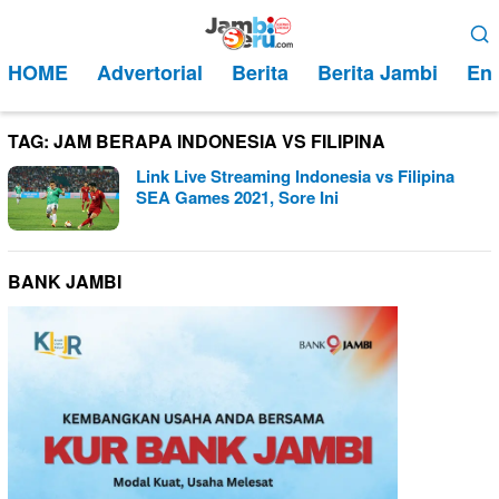
Loncat
Menu
ke
Mobile
HOME
Advertorial
Berita
Berita Jambi
Ent
konten
TAG:
JAM BERAPA INDONESIA VS FILIPINA
Link Live Streaming Indonesia vs Filipina
SEA Games 2021, Sore Ini
BANK JAMBI