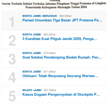
1
,
368 Dilihat
BERITA JAMBI
MERANGIN
Pansel Umumkan Tiga Besar JPT Pratama Pe…
2
284 Dilihat
BERITA JAMBI
3 Kandidat Kuat Pilgub Jambi 2029, Penga…
3
276 Dilihat
BERITA JAMBI
Soal Seleksi Pendamping Bedah Rumah. Pen…
4
207 Dilihat
BERITA JAMBI
Obituari: Telah Berpulang Seorang Wartaw…
5
201 Dilihat
MUARO JAMBI
Kasus Dugaan Pengeroyokan di Stockpile P…