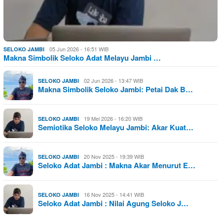
05 Jun 2026 - 16:51 WIB
SELOKO JAMBI
Makna Simbolik Seloko Adat Melayu Jambi …
02 Jun 2026 - 13:47 WIB
SELOKO JAMBI
Makna Simbolik Seloko Jambi: Petai Dak B…
19 Mei 2026 - 16:20 WIB
SELOKO JAMBI
Semiotika Seloko Melayu Jambi: Akar Kuat…
20 Nov 2025 - 19:39 WIB
SELOKO JAMBI
Seloko Adat Jambi : Makna Akar Menurut E…
16 Nov 2025 - 14:41 WIB
SELOKO JAMBI
Seloko Adat Jambi : Nilai Agung Seloko J…