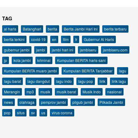
TAG
al haris
Batanghari
berita
Berita Jambi Hari Ini
berita terbaru
berita terkini
covid-19
en
film
fr
Gubernur Al Haris
gubernur jambi
jambi
jambi hari ini
jambiseru
jambiseru.com
jp
kota jambi
kriminal
Kumpulan BERITA haris-sani
Kumpulan BERITA muaro jambi
Kumpulan BERITA Tanjabbar
lagu
lagu barat
lagu dangdut
lagu indo
lagu pop
lirik
lirik lagu
Merangin
mp3
musik
musik barat
Musik Indo
nasional
news
olahraga
pemprov jambi
pilgub jambi
Pilkada Jambi
pop
situs
sv
us
virus corona