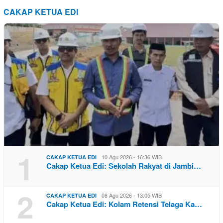
CAKAP KETUA EDI
1
10 Agu 2026 - 16:36 WIB
CAKAP KETUA EDI
Cakap Ketua Edi: Sekolah Rakyat di Jambi…
2
08 Agu 2026 - 13:05 WIB
CAKAP KETUA EDI
Cakap Ketua Edi: Kolam Retensi Telaga Ka…