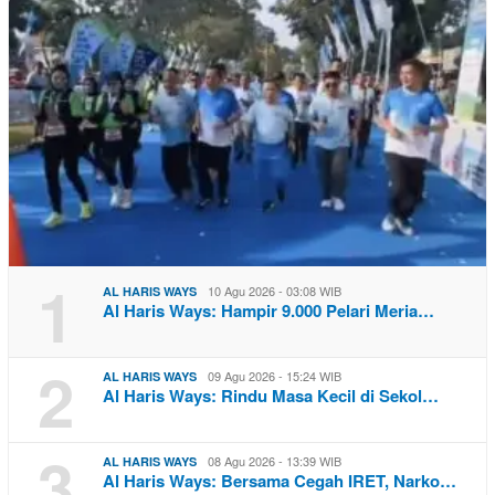
1
10 Agu 2026 - 03:08 WIB
AL HARIS WAYS
Al Haris Ways: Hampir 9.000 Pelari Meria…
2
09 Agu 2026 - 15:24 WIB
AL HARIS WAYS
Al Haris Ways: Rindu Masa Kecil di Sekol…
3
08 Agu 2026 - 13:39 WIB
AL HARIS WAYS
Al Haris Ways: Bersama Cegah IRET, Narko…