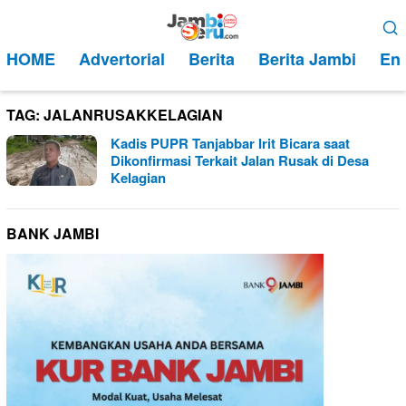
Loncat
Menu
ke
Mobile
HOME
Advertorial
Berita
Berita Jambi
Ent
konten
TAG:
JALANRUSAKKELAGIAN
Kadis PUPR Tanjabbar Irit Bicara saat
Dikonfirmasi Terkait Jalan Rusak di Desa
Kelagian
BANK JAMBI