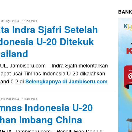
BANK
ri
31 Agu 2024 - 11:53 WIB
ta Indra Sjafri Setelah
aputra
donesia U-20 Ditekuk
ailand
L, Jambiseru.com – Indra Sjafri melontarkan
apat usai Timnas Indonesia U-20 dikalahkan
land 0-2 di
Selengkapnya di Jambiseru.com
ri
23 Mar 2024 - 10:40 WIB
mnas Indonesia U-20
aputra
han Imbang China
RTA, Jambiseru.com – Penalti Figo Dennis