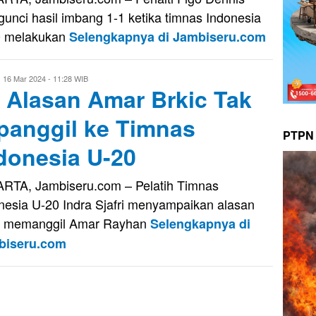
unci hasil imbang 1-1 ketika timnas Indonesia
0 melakukan
Selengkapnya di Jambiseru.com
ri
16 Mar 2024 - 11:28 WIB
i Alasan Amar Brkic Tak
aputra
panggil ke Timnas
PTPN 
donesia U-20
RTA, Jambiseru.com – Pelatih Timnas
nesia U-20 Indra Sjafri menyampaikan alasan
k memanggil Amar Rayhan
Selengkapnya di
biseru.com