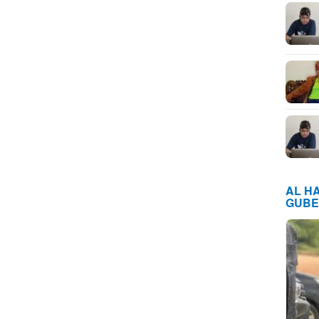
AL H
GUBE