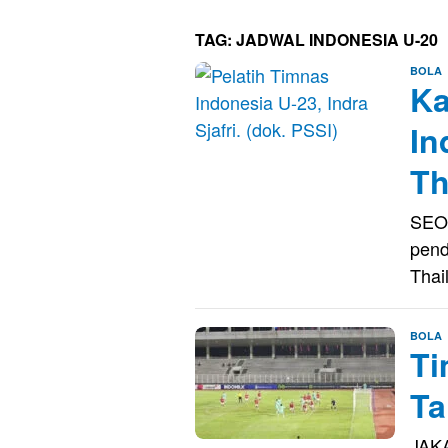
TAG:
JADWAL INDONESIA U-20
E
BOLA
Ka
S
In
Th
SEOU
pend
Thai
E
BOLA
Ti
S
Ta
JAKA