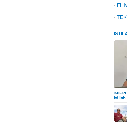
-
FIL
-
TEK
ISTI
ISTILA
Istila