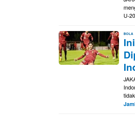
meng
U-2
E
BOLA
In
S
Di
In
JAKA
Indo
tida
Jam