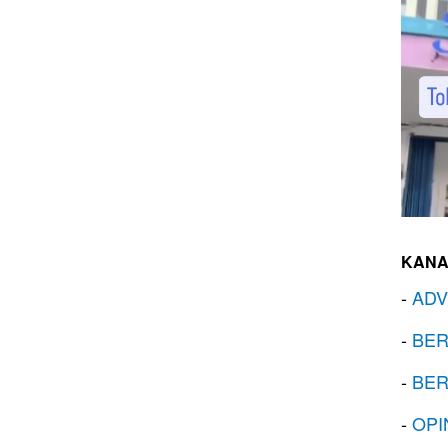
KANA
-
ADV
-
BER
-
BER
-
OPI