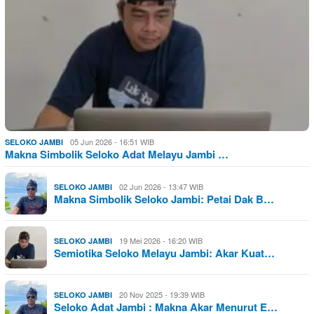
05 Jun 2026 - 16:51 WIB
SELOKO JAMBI
Makna Simbolik Seloko Adat Melayu Jambi …
02 Jun 2026 - 13:47 WIB
SELOKO JAMBI
Makna Simbolik Seloko Jambi: Petai Dak B…
19 Mei 2026 - 16:20 WIB
SELOKO JAMBI
Semiotika Seloko Melayu Jambi: Akar Kuat…
20 Nov 2025 - 19:39 WIB
SELOKO JAMBI
Seloko Adat Jambi : Makna Akar Menurut E…