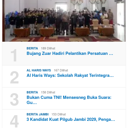
1
189 Dilihat
BERITA
Bujang Zuar Hadiri Pelantikan Persatuan …
2
167 Dilihat
AL HARIS WAYS
Al Haris Ways: Sekolah Rakyat Terintegra…
3
158 Dilihat
BERITA
Bukan Cuma TNI! Mensesneg Buka Suara:
Gu…
4
153 Dilihat
BERITA JAMBI
3 Kandidat Kuat Pilgub Jambi 2029, Penga…