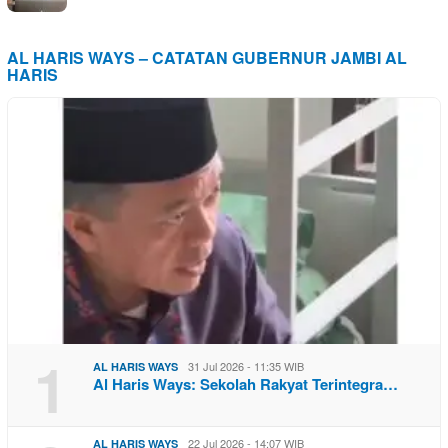
AL HARIS WAYS – CATATAN GUBERNUR JAMBI AL
HARIS
1
31 Jul 2026 - 11:35 WIB
AL HARIS WAYS
Al Haris Ways: Sekolah Rakyat Terintegra…
22 Jul 2026 - 14:07 WIB
AL HARIS WAYS