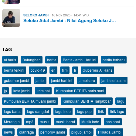
16 Nov 2025 - 14:41 WIB
SELOKO JAMBI
Seloko Adat Jambi : Nilai Agung Seloko J…
TAG
al haris
Batanghari
berita
Berita Jambi Hari Ini
berita terbaru
berita terkini
covid-19
en
film
fr
Gubernur Al Haris
gubernur jambi
jambi
jambi hari ini
jambiseru
jambiseru.com
jp
kota jambi
kriminal
Kumpulan BERITA haris-sani
Kumpulan BERITA muaro jambi
Kumpulan BERITA Tanjabbar
lagu
lagu barat
lagu dangdut
lagu indo
lagu pop
lirik
lirik lagu
Merangin
mp3
musik
musik barat
Musik Indo
nasional
news
olahraga
pemprov jambi
pilgub jambi
Pilkada Jambi