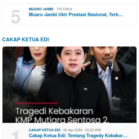
5
153 Dilihat
MUARO JAMBI
Muaro Jambi Ukir Prestasi Nasional, Terb…
CAKAP KETUA EDI
1
06 Agu 2026 - 02:22 WIB
CAKAP KETUA EDI
Cakap Ketua Edi: Tentang Tragedy Kebakar…