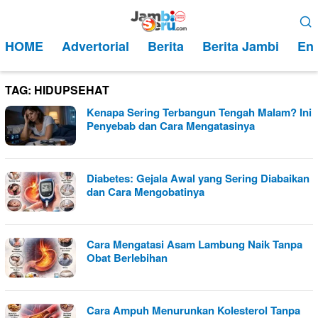
Loncat
Menu
ke
Mobile
HOME
Advertorial
Berita
Berita Jambi
Ent
konten
TAG:
HIDUPSEHAT
Kenapa Sering Terbangun Tengah Malam? Ini
Penyebab dan Cara Mengatasinya
Diabetes: Gejala Awal yang Sering Diabaikan
dan Cara Mengobatinya
Cara Mengatasi Asam Lambung Naik Tanpa
Obat Berlebihan
Cara Ampuh Menurunkan Kolesterol Tanpa