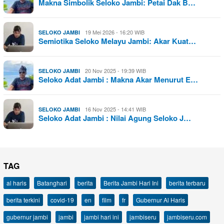
Makna Simbolik Seloko Jambi: Petai Dak B…
19 Mei 2026 - 16:20 WIB
SELOKO JAMBI
Semiotika Seloko Melayu Jambi: Akar Kuat…
20 Nov 2025 - 19:39 WIB
SELOKO JAMBI
Seloko Adat Jambi : Makna Akar Menurut E…
16 Nov 2025 - 14:41 WIB
SELOKO JAMBI
Seloko Adat Jambi : Nilai Agung Seloko J…
TAG
al haris
Batanghari
berita
Berita Jambi Hari Ini
berita terbaru
berita terkini
covid-19
en
film
fr
Gubernur Al Haris
gubernur jambi
jambi
jambi hari ini
jambiseru
jambiseru.com