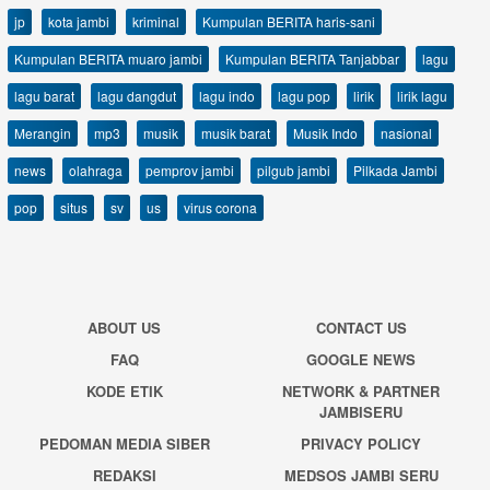
jp
kota jambi
kriminal
Kumpulan BERITA haris-sani
Kumpulan BERITA muaro jambi
Kumpulan BERITA Tanjabbar
lagu
lagu barat
lagu dangdut
lagu indo
lagu pop
lirik
lirik lagu
Merangin
mp3
musik
musik barat
Musik Indo
nasional
news
olahraga
pemprov jambi
pilgub jambi
Pilkada Jambi
pop
situs
sv
us
virus corona
ABOUT US
CONTACT US
FAQ
GOOGLE NEWS
KODE ETIK
NETWORK & PARTNER
JAMBISERU
PEDOMAN MEDIA SIBER
PRIVACY POLICY
REDAKSI
MEDSOS JAMBI SERU