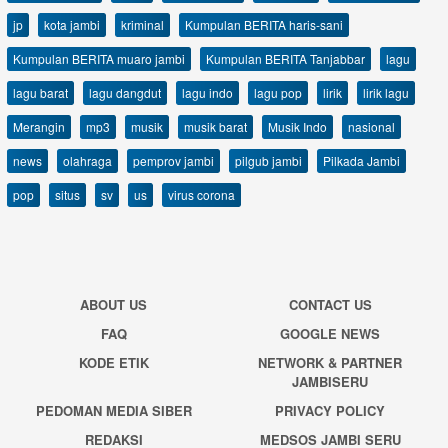
jp
kota jambi
kriminal
Kumpulan BERITA haris-sani
Kumpulan BERITA muaro jambi
Kumpulan BERITA Tanjabbar
lagu
lagu barat
lagu dangdut
lagu indo
lagu pop
lirik
lirik lagu
Merangin
mp3
musik
musik barat
Musik Indo
nasional
news
olahraga
pemprov jambi
pilgub jambi
Pilkada Jambi
pop
situs
sv
us
virus corona
ABOUT US
CONTACT US
FAQ
GOOGLE NEWS
KODE ETIK
NETWORK & PARTNER
JAMBISERU
PEDOMAN MEDIA SIBER
PRIVACY POLICY
REDAKSI
MEDSOS JAMBI SERU