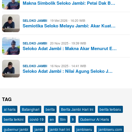
Makna Simbolik Seloko Jambi: Petai Dak B…
19 Mei 2026 - 16:20 WIB
SELOKO JAMBI
Semiotika Seloko Melayu Jambi: Akar Kuat…
20 Nov 2025 - 19:39 WIB
SELOKO JAMBI
Seloko Adat Jambi : Makna Akar Menurut E…
16 Nov 2025 - 14:41 WIB
SELOKO JAMBI
Seloko Adat Jambi : Nilai Agung Seloko J…
TAG
al haris
Batanghari
berita
Berita Jambi Hari Ini
berita terbaru
berita terkini
covid-19
en
film
fr
Gubernur Al Haris
gubernur jambi
jambi
jambi hari ini
jambiseru
jambiseru.com