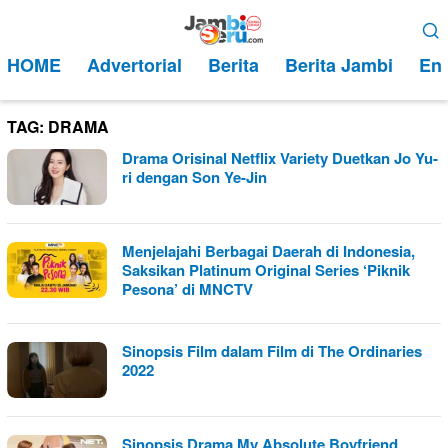
Loncat
Menu
ke
Mobile
HOME
Advertorial
Berita
Berita Jambi
Ent
konten
TAG:
DRAMA
Drama Orisinal Netflix Variety Duetkan Jo Yu-
ri dengan Son Ye-Jin
Menjelajahi Berbagai Daerah di Indonesia,
Saksikan Platinum Original Series ‘Piknik
Pesona’ di MNCTV
Sinopsis Film dalam Film di The Ordinaries
2022
Sinopsis Drama My Absolute Boyfriend