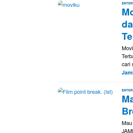
ENTER
Mo
da
Te
Movi
Ter
cari
Jam
ENTER
Ma
Br
Mau 
JAMB