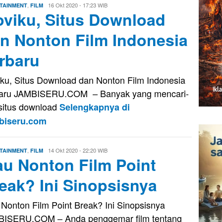
,
Evo
16 Okt 2020 - 17:23 WIB
TAINMENT
FILM
viku, Situs Download
Kusnady
n Nonton Film Indonesia
rbaru
ku, Situs Download dan Nonton Film Indonesia
baru JAMBISERU.COM – Banyak yang mencari-
 situs download
Selengkapnya di
biseru.com
,
Evo
14 Okt 2020 - 22:20 WIB
TAINMENT
FILM
u Nonton Film Point
Kusnady
eak? Ini Sinopsisnya
Nonton Film Point Break? Ini Sinopsisnya
ISERU.COM – Anda penggemar film tentang