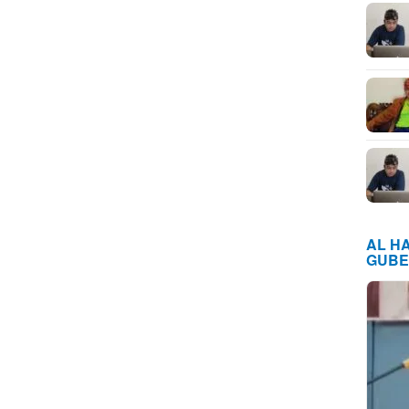
AL H
GUBE