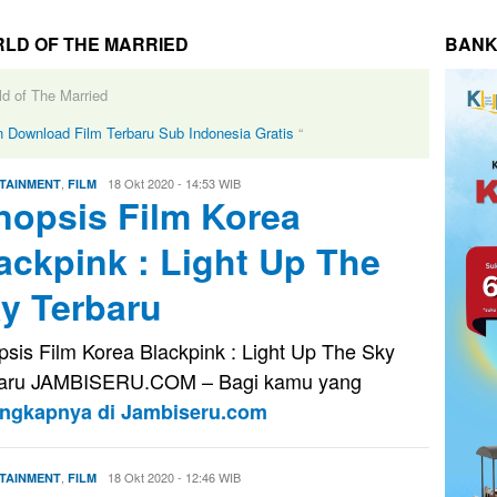
LD OF THE MARRIED
BANK
d of The Married
 Download Film Terbaru Sub Indonesia Gratis
“
,
Evo
18 Okt 2020 - 14:53 WIB
TAINMENT
FILM
nopsis Film Korea
Kusnady
ackpink : Light Up The
y Terbaru
psis Film Korea Blackpink : Light Up The Sky
baru JAMBISERU.COM – Bagi kamu yang
engkapnya di Jambiseru.com
,
Evo
18 Okt 2020 - 12:46 WIB
TAINMENT
FILM
Kusnady