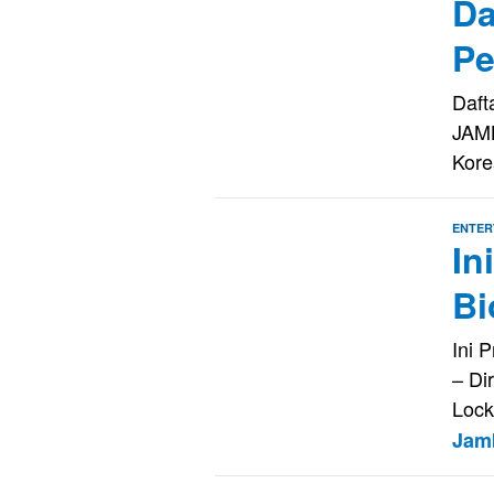
Da
Pe
Daft
JAMB
Kore
ENTER
In
Bi
Ini 
– Di
Lock
Jam