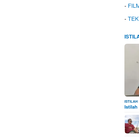
-
FIL
-
TEK
ISTI
ISTILA
Istila