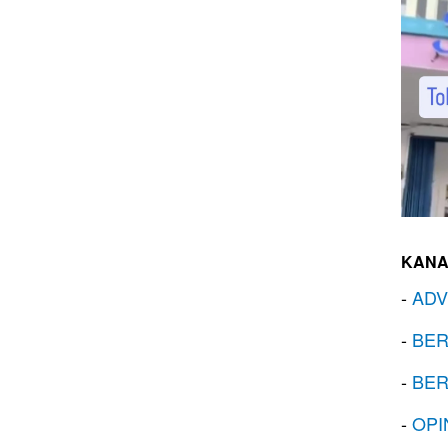
KANA
-
ADV
-
BER
-
BER
-
OPI