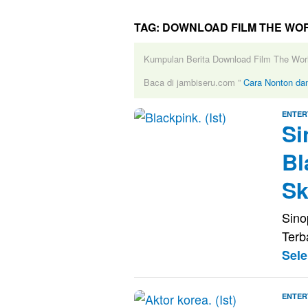
TAG:
DOWNLOAD FILM THE WOR
Kumpulan Berita Download Film The Worl
Baca di jambiseru.com ”
Cara Nonton dan
ENTER
Si
Bl
Sk
Sino
Ter
Sel
ENTER