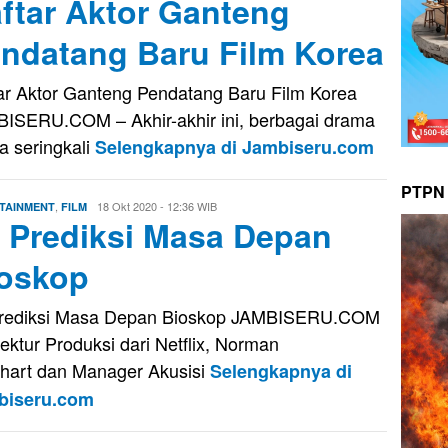
ftar Aktor Ganteng
ndatang Baru Film Korea
ar Aktor Ganteng Pendatang Baru Film Korea
ISERU.COM – Akhir-akhir ini, berbagai drama
a seringkali
Selengkapnya di Jambiseru.com
PTPN 
,
Evo
18 Okt 2020 - 12:36 WIB
TAINMENT
FILM
i Prediksi Masa Depan
Kusnady
oskop
Prediksi Masa Depan Bioskop JAMBISERU.COM
rektur Produksi dari Netflix, Norman
hart dan Manager Akusisi
Selengkapnya di
biseru.com