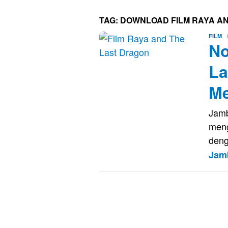
TAG:
DOWNLOAD FILM RAYA A
Er
FILM
No
Sa
La
Me
Jamb
meng
deng
Jam