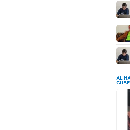
AL H
GUBE