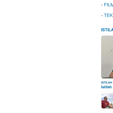
-
FIL
-
TEK
ISTI
ISTILA
Istila