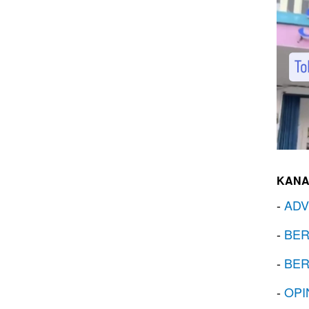
KANA
-
ADV
-
BER
-
BER
-
OPI