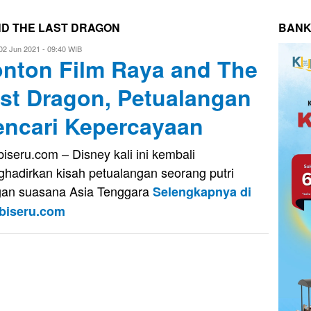
ND THE LAST DRAGON
BANK
i
02 Jun 2021 - 09:40 WIB
nton Film Raya and The
putra
st Dragon, Petualangan
ncari Kepercayaan
iseru.com – Disney kali ini kembali
hadirkan kisah petualangan seorang putri
an suasana Asia Tenggara
Selengkapnya di
biseru.com