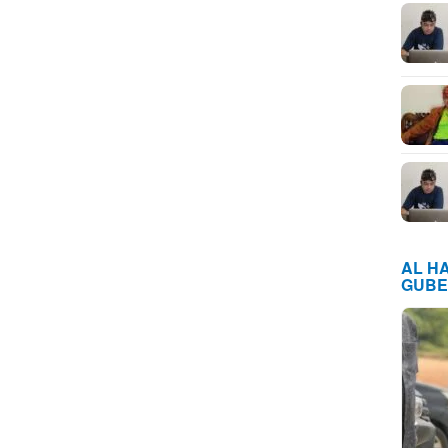
AL H
GUBE