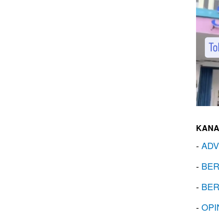
KANA
-
ADV
-
BER
-
BER
-
OPI