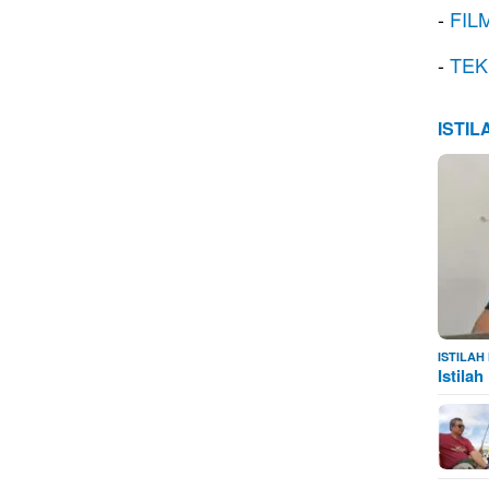
-
FIL
-
TEK
ISTI
ISTILA
Istila