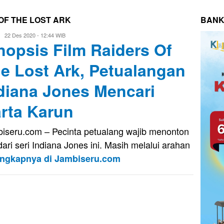
OF THE LOST ARK
BANK
Eri
22 Des 2020 - 12:44 WIB
nopsis Film Raiders Of
Saputra
e Lost Ark, Petualangan
diana Jones Mencari
rta Karun
iseru.com – Pecinta petualang wajib menonton
 dari seri Indiana Jones ini. Masih melalui arahan
engkapnya di Jambiseru.com