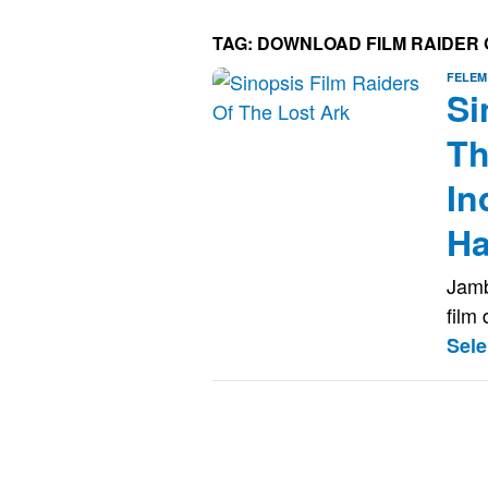
TAG:
DOWNLOAD FILM RAIDER 
FELEM
Si
Th
In
Ha
Jamb
film
Sel