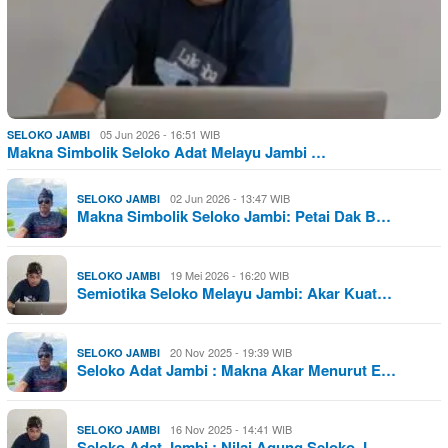
05 Jun 2026 - 16:51 WIB
SELOKO JAMBI
Makna Simbolik Seloko Adat Melayu Jambi …
02 Jun 2026 - 13:47 WIB
SELOKO JAMBI
Makna Simbolik Seloko Jambi: Petai Dak B…
19 Mei 2026 - 16:20 WIB
SELOKO JAMBI
Semiotika Seloko Melayu Jambi: Akar Kuat…
20 Nov 2025 - 19:39 WIB
SELOKO JAMBI
Seloko Adat Jambi : Makna Akar Menurut E…
16 Nov 2025 - 14:41 WIB
SELOKO JAMBI
Seloko Adat Jambi : Nilai Agung Seloko J…