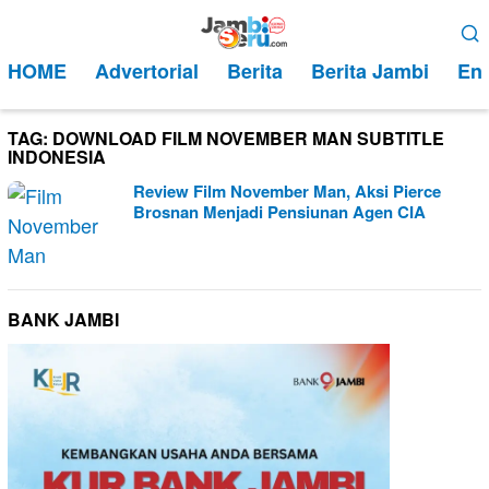
Loncat
Menu
ke
Mobile
HOME
Advertorial
Berita
Berita Jambi
Ent
konten
TAG:
DOWNLOAD FILM NOVEMBER MAN SUBTITLE
INDONESIA
Review Film November Man, Aksi Pierce
Brosnan Menjadi Pensiunan Agen CIA
BANK JAMBI