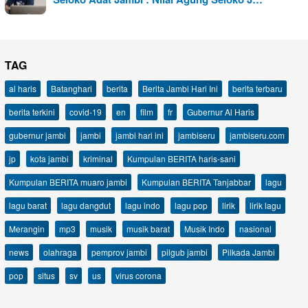
TAG
al haris
Batanghari
berita
Berita Jambi Hari Ini
berita terbaru
berita terkini
covid-19
en
film
fr
Gubernur Al Haris
gubernur jambi
jambi
jambi hari ini
jambiseru
jambiseru.com
jp
kota jambi
kriminal
Kumpulan BERITA haris-sani
Kumpulan BERITA muaro jambi
Kumpulan BERITA Tanjabbar
lagu
lagu barat
lagu dangdut
lagu indo
lagu pop
lirik
lirik lagu
Merangin
mp3
musik
musik barat
Musik Indo
nasional
news
olahraga
pemprov jambi
pilgub jambi
Pilkada Jambi
pop
situs
sv
us
virus corona