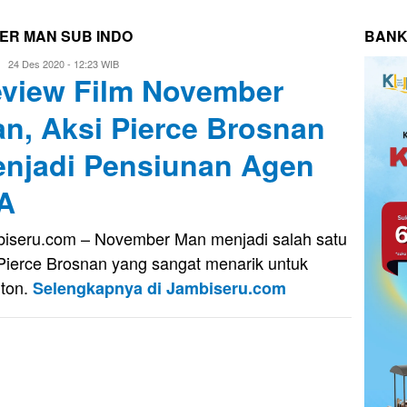
ER MAN SUB INDO
BANK
Eri
24 Des 2020 - 12:23 WIB
view Film November
Saputra
n, Aksi Pierce Brosnan
njadi Pensiunan Agen
A
iseru.com – November Man menjadi salah satu
 Pierce Brosnan yang sangat menarik untuk
nton.
Selengkapnya di Jambiseru.com