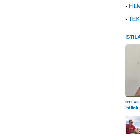
-
FIL
-
TEK
ISTI
ISTILA
Istila