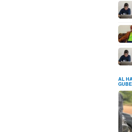
AL H
GUBE