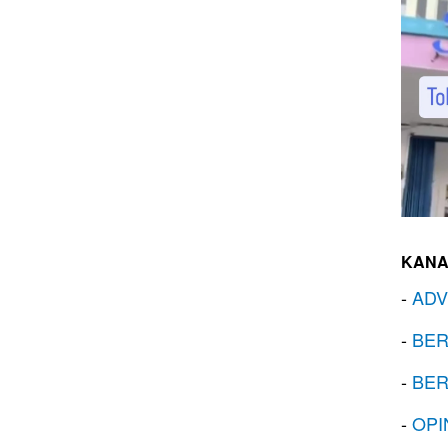
KANA
-
ADV
-
BER
-
BER
-
OPI