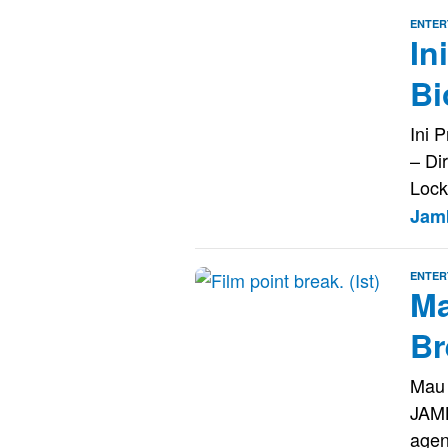
ENTER
In
Bi
Ini 
– Di
Lock
Jam
ENTER
Ma
Br
Mau 
JAMB
agen