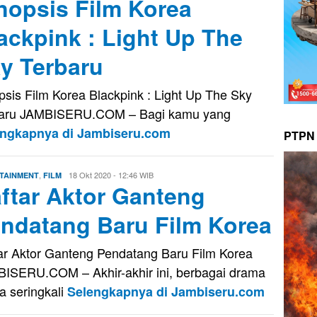
nopsis Film Korea
ackpink : Light Up The
y Terbaru
psis Film Korea Blackpink : Light Up The Sky
baru JAMBISERU.COM – Bagi kamu yang
engkapnya di Jambiseru.com
PTPN 
,
Evo
18 Okt 2020 - 12:46 WIB
TAINMENT
FILM
ftar Aktor Ganteng
Kusnady
ndatang Baru Film Korea
ar Aktor Ganteng Pendatang Baru Film Korea
ISERU.COM – Akhir-akhir ini, berbagai drama
a seringkali
Selengkapnya di Jambiseru.com