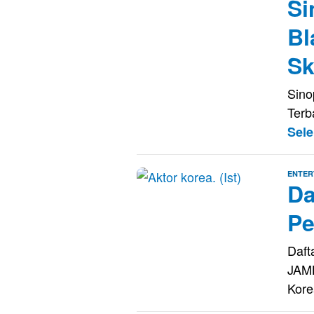
Si
Bl
Sk
Sino
Ter
Sel
ENTER
Da
Pe
Daft
JAMB
Kore