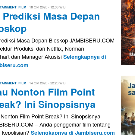
,
Evo
18 Okt 2020 - 12:36 WIB
TAINMENT
FILM
i Prediksi Masa Depan
Kusnady
oskop
Prediksi Masa Depan Bioskop JAMBISERU.COM
rektur Produksi dari Netflix, Norman
hart dan Manager Akusisi
Selengkapnya di
biseru.com
,
Evo
14 Okt 2020 - 22:20 WIB
TAINMENT
FILM
u Nonton Film Point
Kusnady
eak? Ini Sinopsisnya
Nonton Film Point Break? Ini Sinopsisnya
ISERU.COM – Anda penggemar film tentang
 kepolisian?
Selengkapnya di Jambiseru.com