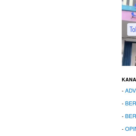
KANA
-
ADV
-
BER
-
BER
-
OPI