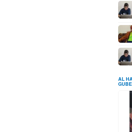
AL H
GUBE