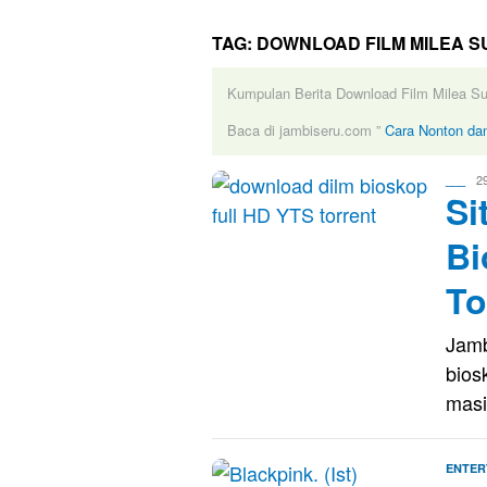
TAG:
DOWNLOAD FILM MILEA S
Kumpulan Berita Download Film Milea Sua
Baca di jambiseru.com ”
Cara Nonton dan
Evo
2
___
Si
Kus
Bi
To
Jamb
bios
mas
ENTER