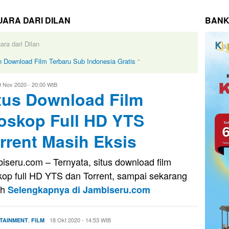
UARA DARI DILAN
BANK
ra dari Dilan
 Download Film Terbaru Sub Indonesia Gratis
“
9 Nov 2020 - 20:00 WIB
tus Download Film
nady
oskop Full HD YTS
rrent Masih Eksis
iseru.com – Ternyata, situs download film
kop full HD YTS dan Torrent, sampai sekarang
ih
Selengkapnya di Jambiseru.com
,
Evo
18 Okt 2020 - 14:53 WIB
TAINMENT
FILM
Kusnady