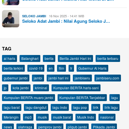
16 Nov 2025 - 14:41 WIB
SELOKO JAMBI
Seloko Adat Jambi : Nilai Agung Seloko J…
TAG
al haris
Batanghari
berita
Berita Jambi Hari Ini
berita terbaru
berita terkini
covid-19
en
film
fr
Gubernur Al Haris
gubernur jambi
jambi
jambi hari ini
jambiseru
jambiseru.com
jp
kota jambi
kriminal
Kumpulan BERITA haris-sani
Kumpulan BERITA muaro jambi
Kumpulan BERITA Tanjabbar
lagu
lagu barat
lagu dangdut
lagu indo
lagu pop
lirik
lirik lagu
Merangin
mp3
musik
musik barat
Musik Indo
nasional
news
olahraga
pemprov jambi
pilgub jambi
Pilkada Jambi