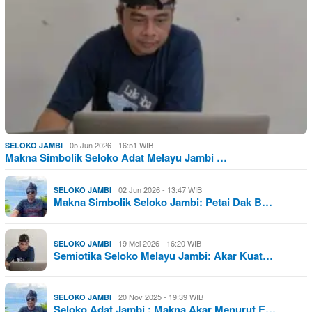
05 Jun 2026 - 16:51 WIB
SELOKO JAMBI
Makna Simbolik Seloko Adat Melayu Jambi …
02 Jun 2026 - 13:47 WIB
SELOKO JAMBI
Makna Simbolik Seloko Jambi: Petai Dak B…
19 Mei 2026 - 16:20 WIB
SELOKO JAMBI
Semiotika Seloko Melayu Jambi: Akar Kuat…
20 Nov 2025 - 19:39 WIB
SELOKO JAMBI
Seloko Adat Jambi : Makna Akar Menurut E…