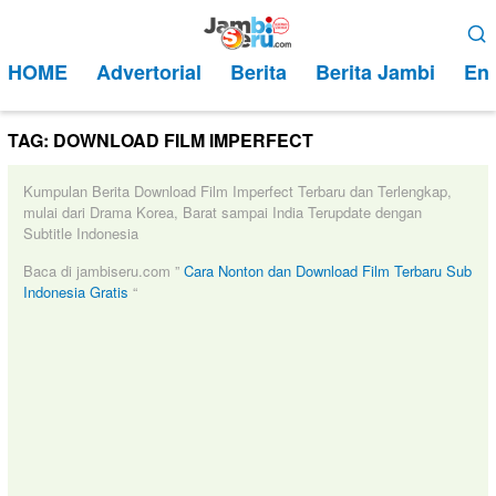
Loncat
Menu
ke
Mobile
HOME
Advertorial
Berita
Berita Jambi
Ent
konten
TAG:
DOWNLOAD FILM IMPERFECT
Kumpulan Berita Download Film Imperfect Terbaru dan Terlengkap,
mulai dari Drama Korea, Barat sampai India Terupdate dengan
Subtitle Indonesia
Baca di jambiseru.com ”
Cara Nonton dan Download Film Terbaru Sub
Indonesia Gratis
“