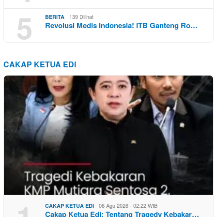
5
139 Dilihat
BERITA
Revolusi Medis Indonesia! ITB Ganteng Ro…
CAKAP KETUA EDI
1
06 Agu 2026 - 02:22 WIB
CAKAP KETUA EDI
Cakap Ketua Edi: Tentang Tragedy Kebakar…