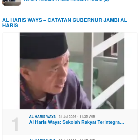
AL HARIS WAYS – CATATAN GUBERNUR JAMBI AL
HARIS
1
31 Jul 2026 - 11:35 WIB
AL HARIS WAYS
Al Haris Ways: Sekolah Rakyat Terintegra…