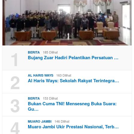
1
185 Dilihat
BERITA
Bujang Zuar Hadiri Pelantikan Persatuan …
2
163 Dilihat
AL HARIS WAYS
Al Haris Ways: Sekolah Rakyat Terintegra…
3
153 Dilihat
BERITA
Bukan Cuma TNI! Mensesneg Buka Suara:
Gu…
4
146 Dilihat
MUARO JAMBI
Muaro Jambi Ukir Prestasi Nasional, Terb…