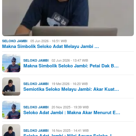
05 Jun 2026 - 16:51 WIB
SELOKO JAMBI
Makna Simbolik Seloko Adat Melayu Jambi …
02 Jun 2026 - 13:47 WIB
SELOKO JAMBI
Makna Simbolik Seloko Jambi: Petai Dak B…
19 Mei 2026 - 16:20 WIB
SELOKO JAMBI
Semiotika Seloko Melayu Jambi: Akar Kuat…
20 Nov 2025 - 19:39 WIB
SELOKO JAMBI
Seloko Adat Jambi : Makna Akar Menurut E…
16 Nov 2025 - 14:41 WIB
SELOKO JAMBI
Seloko Adat Jambi : Nilai Agung Seloko J…