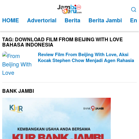
Loncat
Menu
ke
Mobile
HOME
Advertorial
Berita
Berita Jambi
Ent
konten
TAG:
DOWNLOAD FILM FROM BEIJING WITH LOVE
BAHASA INDONESIA
Review Film From Beijing With Love, Aksi
Kocak Stephen Chow Menjadi Agen Rahasia
BANK JAMBI