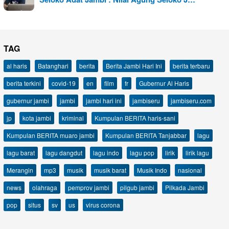
TAG
al haris
Batanghari
berita
Berita Jambi Hari Ini
berita terbaru
berita terkini
covid-19
en
film
fr
Gubernur Al Haris
gubernur jambi
jambi
jambi hari ini
jambiseru
jambiseru.com
jp
kota jambi
kriminal
Kumpulan BERITA haris-sani
Kumpulan BERITA muaro jambi
Kumpulan BERITA Tanjabbar
lagu
lagu barat
lagu dangdut
lagu indo
lagu pop
lirik
lirik lagu
Merangin
mp3
musik
musik barat
Musik Indo
nasional
news
olahraga
pemprov jambi
pilgub jambi
Pilkada Jambi
pop
situs
sv
us
virus corona