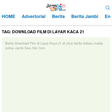
Loncat
Menu
ke
Mobile
HOME
Advertorial
Berita
Berita Jambi
Ent
konten
TAG:
DOWNLOAD FILM DI LAYAR KACA 21
Berita Download Film di Layar Kaca 21 di situs berita terbaru media
online Jambi Seru Dot Com