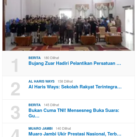
1
180 Dilihat
BERITA
Bujang Zuar Hadiri Pelantikan Persatuan …
2
158 Dilihat
AL HARIS WAYS
Al Haris Ways: Sekolah Rakyat Terintegra…
3
145 Dilihat
BERITA
Bukan Cuma TNI! Mensesneg Buka Suara:
Gu…
4
140 Dilihat
MUARO JAMBI
Muaro Jambi Ukir Prestasi Nasional, Terb…