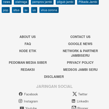
news
olahraga
pemprov jambi
pilgub jambi
Pilkada Jambi
pop
situs
sv
us
virus corona
ABOUT US
CONTACT US
FAQ
GOOGLE NEWS
KODE ETIK
NETWORK & PARTNER
JAMBISERU
PEDOMAN MEDIA SIBER
PRIVACY POLICY
REDAKSI
MEDSOS JAMBI SERU
DISCLAIMER
JARINGAN SOCIAL
Facebook
Twitter
Instagram
Linkedin
Youtube
Blogger