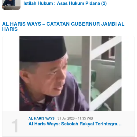
Istilah Hukum : Asas Hukum Pidana (2)
AL HARIS WAYS – CATATAN GUBERNUR JAMBI AL
HARIS
1
31 Jul 2026 - 11:35 WIB
AL HARIS WAYS
Al Haris Ways: Sekolah Rakyat Terintegra…