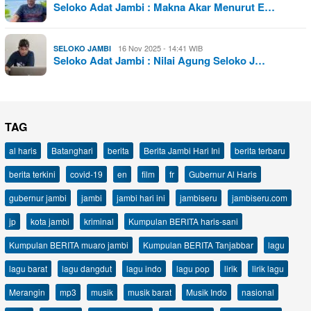
Seloko Adat Jambi : Makna Akar Menurut E…
16 Nov 2025 - 14:41 WIB
SELOKO JAMBI
Seloko Adat Jambi : Nilai Agung Seloko J…
TAG
al haris
Batanghari
berita
Berita Jambi Hari Ini
berita terbaru
berita terkini
covid-19
en
film
fr
Gubernur Al Haris
gubernur jambi
jambi
jambi hari ini
jambiseru
jambiseru.com
jp
kota jambi
kriminal
Kumpulan BERITA haris-sani
Kumpulan BERITA muaro jambi
Kumpulan BERITA Tanjabbar
lagu
lagu barat
lagu dangdut
lagu indo
lagu pop
lirik
lirik lagu
Merangin
mp3
musik
musik barat
Musik Indo
nasional