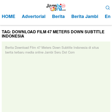
Loncat
Menu
ke
Mobile
HOME
Advertorial
Berita
Berita Jambi
Ent
konten
TAG:
DOWNLOAD FILM 47 METERS DOWN SUBTITLE
INDONESIA
Berita Download Film 47 Meters Down Subtitle Indonesia di situs
berita terbaru media online Jambi Seru Dot Com