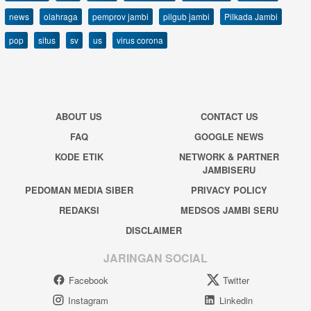
news
olahraga
pemprov jambi
pilgub jambi
Pilkada Jambi
pop
situs
sv
us
virus corona
ABOUT US
CONTACT US
FAQ
GOOGLE NEWS
KODE ETIK
NETWORK & PARTNER
JAMBISERU
PEDOMAN MEDIA SIBER
PRIVACY POLICY
REDAKSI
MEDSOS JAMBI SERU
DISCLAIMER
JARINGAN SOCIAL
Facebook
Twitter
Instagram
Linkedin