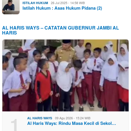
26 Jul 2025 - 14:58 WIB
ISTILAH HUKUM
Istilah Hukum : Asas Hukum Pidana (2)
AL HARIS WAYS – CATATAN GUBERNUR JAMBI AL
HARIS
1
09 Agu 2026 - 15:24 WIB
AL HARIS WAYS
Al Haris Ways: Rindu Masa Kecil di Sekol…