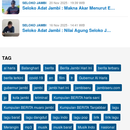
20 Nov 2025 - 19:39 WIB
SELOKO JAMBI
Seloko Adat Jambi : Makna Akar Menurut E…
16 Nov 2025 - 14:41 WIB
SELOKO JAMBI
Seloko Adat Jambi : Nilai Agung Seloko J…
TAG
al haris
Batanghari
berita
Berita Jambi Hari Ini
berita terbaru
berita terkini
covid-19
en
film
fr
Gubernur Al Haris
gubernur jambi
jambi
jambi hari ini
jambiseru
jambiseru.com
jp
kota jambi
kriminal
Kumpulan BERITA haris-sani
Kumpulan BERITA muaro jambi
Kumpulan BERITA Tanjabbar
lagu
lagu barat
lagu dangdut
lagu indo
lagu pop
lirik
lirik lagu
Merangin
mp3
musik
musik barat
Musik Indo
nasional