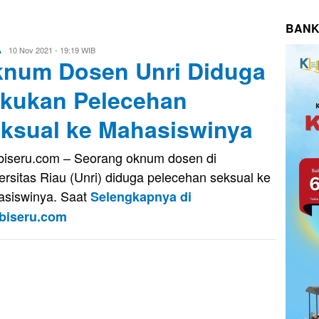
BANK
Evo
10 Nov 2021 - 19:19 WIB
A
num Dosen Unri Diduga
Kusnady
kukan Pelecehan
ksual ke Mahasiswinya
iseru.com – Seorang oknum dosen di
ersitas Riau (Unri) diduga pelecehan seksual ke
siswinya. Saat
Selengkapnya di
biseru.com