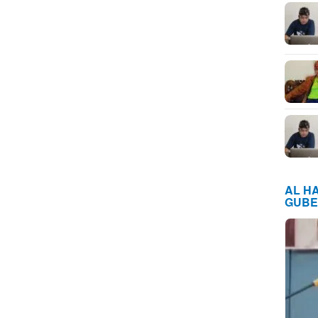
AL H
GUBE