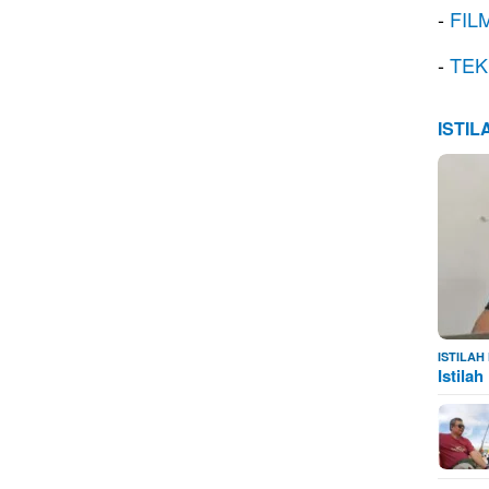
-
FIL
-
TEK
ISTI
ISTILA
Istila