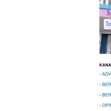
KANA
-
ADV
-
BER
-
BER
-
OPI