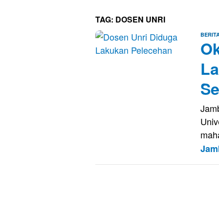
TAG:
DOSEN UNRI
BERIT
Ok
La
Se
Jamb
Univ
maha
Jam