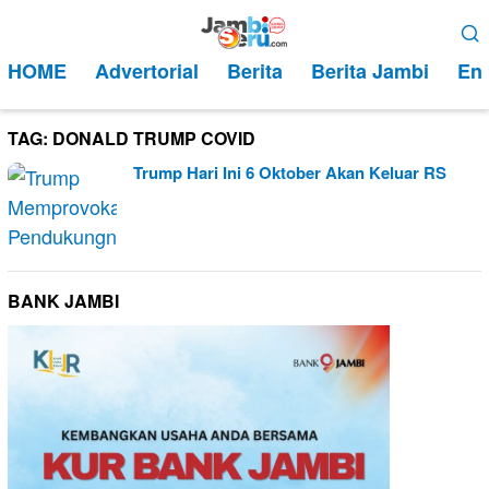
Loncat
Menu
ke
Mobile
HOME
Advertorial
Berita
Berita Jambi
Ent
konten
TAG:
DONALD TRUMP COVID
Trump Hari Ini 6 Oktober Akan Keluar RS
BANK JAMBI