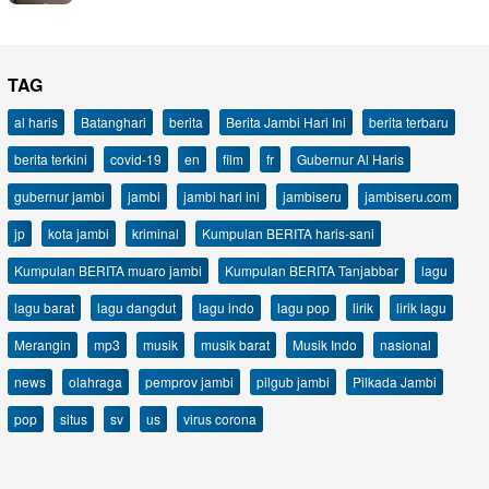
TAG
al haris
Batanghari
berita
Berita Jambi Hari Ini
berita terbaru
berita terkini
covid-19
en
film
fr
Gubernur Al Haris
gubernur jambi
jambi
jambi hari ini
jambiseru
jambiseru.com
jp
kota jambi
kriminal
Kumpulan BERITA haris-sani
Kumpulan BERITA muaro jambi
Kumpulan BERITA Tanjabbar
lagu
lagu barat
lagu dangdut
lagu indo
lagu pop
lirik
lirik lagu
Merangin
mp3
musik
musik barat
Musik Indo
nasional
news
olahraga
pemprov jambi
pilgub jambi
Pilkada Jambi
pop
situs
sv
us
virus corona