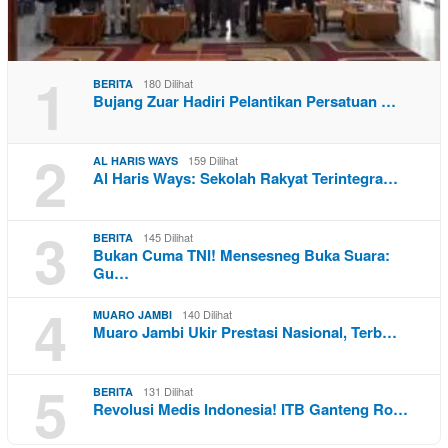
1
180 Dilihat
BERITA
Bujang Zuar Hadiri Pelantikan Persatuan …
2
159 Dilihat
AL HARIS WAYS
Al Haris Ways: Sekolah Rakyat Terintegra…
3
145 Dilihat
BERITA
Bukan Cuma TNI! Mensesneg Buka Suara:
Gu…
4
140 Dilihat
MUARO JAMBI
Muaro Jambi Ukir Prestasi Nasional, Terb…
5
131 Dilihat
BERITA
Revolusi Medis Indonesia! ITB Ganteng Ro…