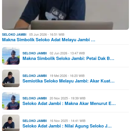
05 Jun 2026 - 16:51 WIB
SELOKO JAMBI
Makna Simbolik Seloko Adat Melayu Jambi …
02 Jun 2026 - 13:47 WIB
SELOKO JAMBI
Makna Simbolik Seloko Jambi: Petai Dak B…
19 Mei 2026 - 16:20 WIB
SELOKO JAMBI
Semiotika Seloko Melayu Jambi: Akar Kuat…
20 Nov 2025 - 19:39 WIB
SELOKO JAMBI
Seloko Adat Jambi : Makna Akar Menurut E…
16 Nov 2025 - 14:41 WIB
SELOKO JAMBI
Seloko Adat Jambi : Nilai Agung Seloko J…