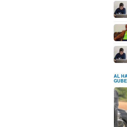
AL H
GUBE