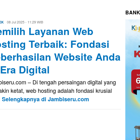
BANK
Aris
08 Jul 2025 - 11:29 WIB
EK
milih Layanan Web
sting Terbaik: Fondasi
berhasilan Website Anda
 Era Digital
iseru.com – Di tengah persaingan digital yang
kin ketat, web hosting adalah fondasi krusial
g
Selengkapnya di Jambiseru.com