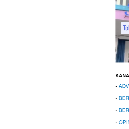
KANA
-
ADV
-
BER
-
BER
-
OPI