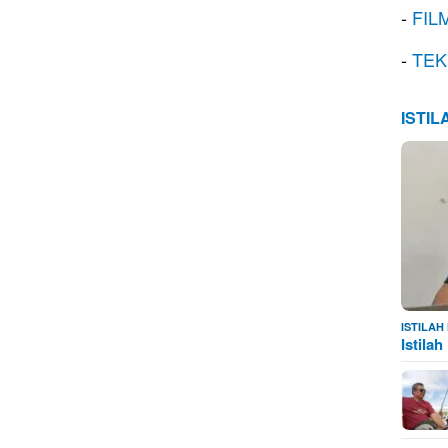
-
FIL
-
TEK
ISTI
ISTILA
Istila