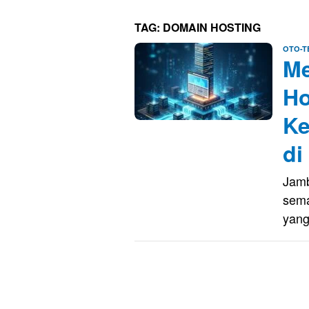
TAG:
DOMAIN HOSTING
OTO-T
Me
Ho
Ke
di
Jamb
sema
yan