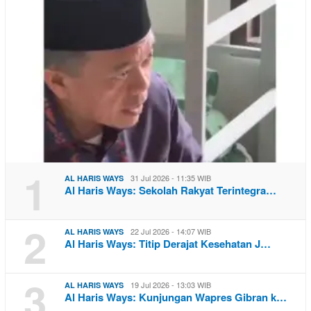
1
31 Jul 2026 - 11:35 WIB
AL HARIS WAYS
Al Haris Ways: Sekolah Rakyat Terintegra…
2
22 Jul 2026 - 14:07 WIB
AL HARIS WAYS
Al Haris Ways: Titip Derajat Kesehatan J…
3
19 Jul 2026 - 13:03 WIB
AL HARIS WAYS
Al Haris Ways: Kunjungan Wapres Gibran k…