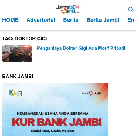
Loncat
Menu
ke
Mobile
HOME
Advertorial
Berita
Berita Jambi
Ent
konten
TAG:
DOKTOR GIGI
Penganiaya Dokter Gigi Ada Motif Pribadi
BANK JAMBI