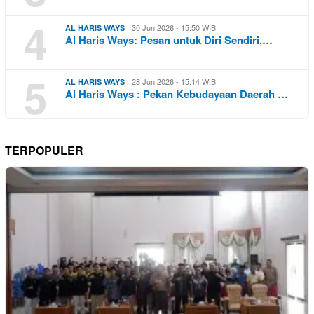
4
30 Jun 2026 - 15:50 WIB
AL HARIS WAYS
Al Haris Ways: Pesan untuk Diri Sendiri,…
5
28 Jun 2026 - 15:14 WIB
AL HARIS WAYS
Al Haris Ways : Pekan Kebudayaan Daerah …
TERPOPULER