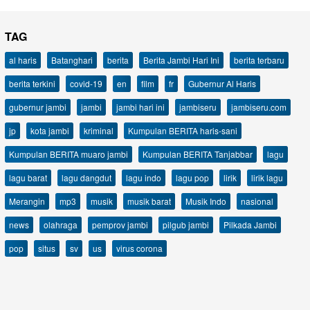
TAG
al haris
Batanghari
berita
Berita Jambi Hari Ini
berita terbaru
berita terkini
covid-19
en
film
fr
Gubernur Al Haris
gubernur jambi
jambi
jambi hari ini
jambiseru
jambiseru.com
jp
kota jambi
kriminal
Kumpulan BERITA haris-sani
Kumpulan BERITA muaro jambi
Kumpulan BERITA Tanjabbar
lagu
lagu barat
lagu dangdut
lagu indo
lagu pop
lirik
lirik lagu
Merangin
mp3
musik
musik barat
Musik Indo
nasional
news
olahraga
pemprov jambi
pilgub jambi
Pilkada Jambi
pop
situs
sv
us
virus corona