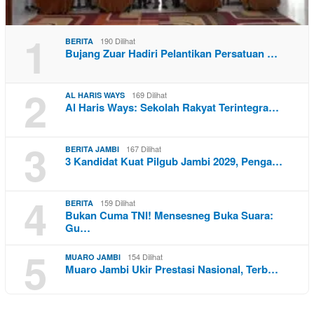
1
190 Dilihat
BERITA
Bujang Zuar Hadiri Pelantikan Persatuan …
2
169 Dilihat
AL HARIS WAYS
Al Haris Ways: Sekolah Rakyat Terintegra…
3
167 Dilihat
BERITA JAMBI
3 Kandidat Kuat Pilgub Jambi 2029, Penga…
4
159 Dilihat
BERITA
Bukan Cuma TNI! Mensesneg Buka Suara:
Gu…
5
154 Dilihat
MUARO JAMBI
Muaro Jambi Ukir Prestasi Nasional, Terb…