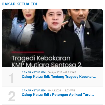
CAKAP KETUA EDI
1
06 Agu 2026 - 02:22 WIB
CAKAP KETUA EDI
Cakap Ketua Edi: Tentang Tragedy Kebakar…
2
19 Jul 2026 - 12:53 WIB
CAKAP KETUA EDI
Cakap Ketua Edi : Potongan Aplikasi Turu…