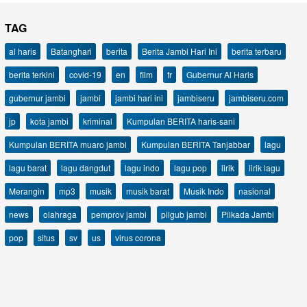
TAG
al haris
Batanghari
berita
Berita Jambi Hari Ini
berita terbaru
berita terkini
covid-19
en
film
fr
Gubernur Al Haris
gubernur jambi
jambi
jambi hari ini
jambiseru
jambiseru.com
jp
kota jambi
kriminal
Kumpulan BERITA haris-sani
Kumpulan BERITA muaro jambi
Kumpulan BERITA Tanjabbar
lagu
lagu barat
lagu dangdut
lagu indo
lagu pop
lirik
lirik lagu
Merangin
mp3
musik
musik barat
Musik Indo
nasional
news
olahraga
pemprov jambi
pilgub jambi
Pilkada Jambi
pop
situs
sv
us
virus corona