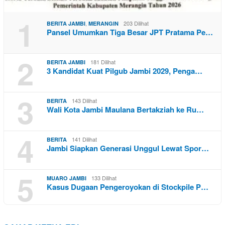
1
,
203 Dilihat
BERITA JAMBI
MERANGIN
Pansel Umumkan Tiga Besar JPT Pratama Pe…
2
181 Dilihat
BERITA JAMBI
3 Kandidat Kuat Pilgub Jambi 2029, Penga…
3
143 Dilihat
BERITA
Wali Kota Jambi Maulana Bertakziah ke Ru…
4
141 Dilihat
BERITA
Jambi Siapkan Generasi Unggul Lewat Spor…
5
133 Dilihat
MUARO JAMBI
Kasus Dugaan Pengeroyokan di Stockpile P…