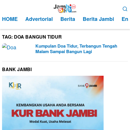
Loncat
Menu
ke
Mobile
HOME
Advertorial
Berita
Berita Jambi
Ent
konten
TAG:
DOA BANGUN TIDUR
Kumpulan Doa Tidur, Terbangun Tengah
Malam Sampai Bangun Lagi
BANK JAMBI