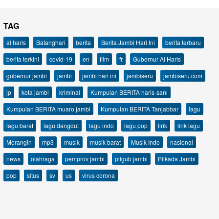
TAG
al haris
Batanghari
berita
Berita Jambi Hari Ini
berita terbaru
berita terkini
covid-19
en
film
fr
Gubernur Al Haris
gubernur jambi
jambi
jambi hari ini
jambiseru
jambiseru.com
jp
kota jambi
kriminal
Kumpulan BERITA haris-sani
Kumpulan BERITA muaro jambi
Kumpulan BERITA Tanjabbar
lagu
lagu barat
lagu dangdut
lagu indo
lagu pop
lirik
lirik lagu
Merangin
mp3
musik
musik barat
Musik Indo
nasional
news
olahraga
pemprov jambi
pilgub jambi
Pilkada Jambi
pop
situs
sv
us
virus corona