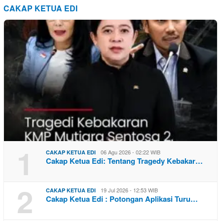
CAKAP KETUA EDI
1
06 Agu 2026 - 02:22 WIB
CAKAP KETUA EDI
Cakap Ketua Edi: Tentang Tragedy Kebakar…
2
19 Jul 2026 - 12:53 WIB
CAKAP KETUA EDI
Cakap Ketua Edi : Potongan Aplikasi Turu…