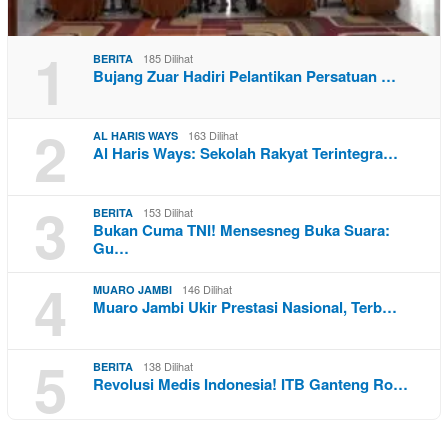
1
185 Dilihat
BERITA
Bujang Zuar Hadiri Pelantikan Persatuan …
2
163 Dilihat
AL HARIS WAYS
Al Haris Ways: Sekolah Rakyat Terintegra…
3
153 Dilihat
BERITA
Bukan Cuma TNI! Mensesneg Buka Suara:
Gu…
4
146 Dilihat
MUARO JAMBI
Muaro Jambi Ukir Prestasi Nasional, Terb…
5
138 Dilihat
BERITA
Revolusi Medis Indonesia! ITB Ganteng Ro…