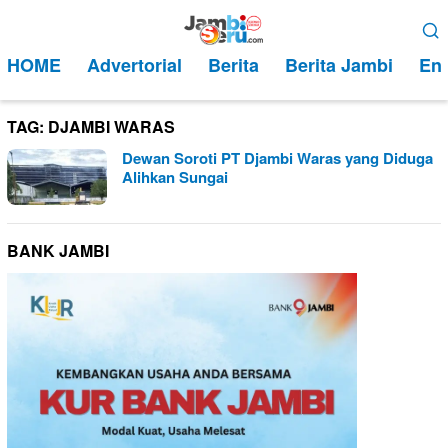
Loncat
Menu
ke
Mobile
HOME
Advertorial
Berita
Berita Jambi
Ent
konten
TAG:
DJAMBI WARAS
Dewan Soroti PT Djambi Waras yang Diduga
Alihkan Sungai
BANK JAMBI