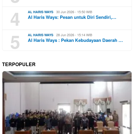
4
30 Jun 2026 - 15:50 WIB
AL HARIS WAYS
Al Haris Ways: Pesan untuk Diri Sendiri,…
5
28 Jun 2026 - 15:14 WIB
AL HARIS WAYS
Al Haris Ways : Pekan Kebudayaan Daerah …
TERPOPULER