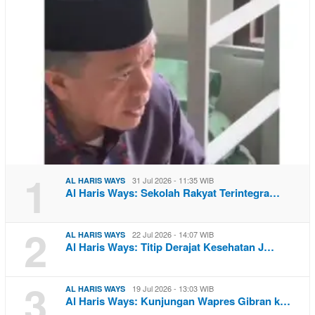
1
31 Jul 2026 - 11:35 WIB
AL HARIS WAYS
Al Haris Ways: Sekolah Rakyat Terintegra…
2
22 Jul 2026 - 14:07 WIB
AL HARIS WAYS
Al Haris Ways: Titip Derajat Kesehatan J…
3
19 Jul 2026 - 13:03 WIB
AL HARIS WAYS
Al Haris Ways: Kunjungan Wapres Gibran k…