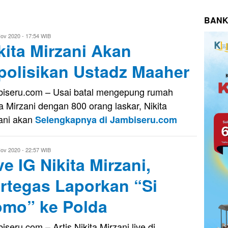
BANK
ov 2020 - 17:54 WIB
kita Mirzani Akan
dy
polisikan Ustadz Maaher
iseru.com – Usai batal mengepung rumah
ta Mirzani dengan 800 orang laskar, Nikita
ani akan
Selengkapnya di Jambiseru.com
ov 2020 - 22:57 WIB
ve IG Nikita Mirzani,
dy
rtegas Laporkan “Si
mo” ke Polda
iseru.com – Artis Nikita Mirzani live di