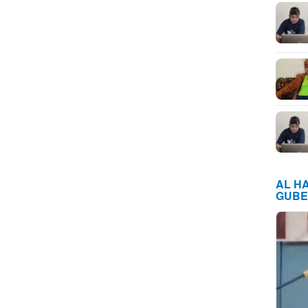
AL H
GUBE