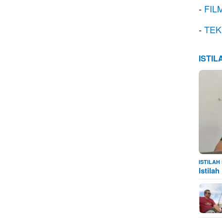
-
FIL
-
TEK
ISTI
ISTILA
Istila