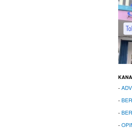
KANA
-
ADV
-
BER
-
BER
-
OPI