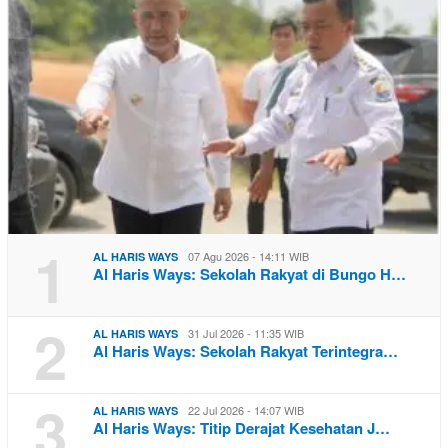
1
07 Agu 2026 - 14:11 WIB
AL HARIS WAYS
Al Haris Ways: Sekolah Rakyat di Bungo H…
2
31 Jul 2026 - 11:35 WIB
AL HARIS WAYS
Al Haris Ways: Sekolah Rakyat Terintegra…
3
22 Jul 2026 - 14:07 WIB
AL HARIS WAYS
Al Haris Ways: Titip Derajat Kesehatan J…