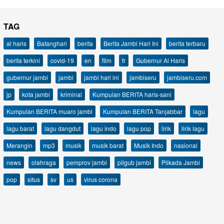
TAG
al haris
Batanghari
berita
Berita Jambi Hari Ini
berita terbaru
berita terkini
covid-19
en
film
fr
Gubernur Al Haris
gubernur jambi
jambi
jambi hari ini
jambiseru
jambiseru.com
jp
kota jambi
kriminal
Kumpulan BERITA haris-sani
Kumpulan BERITA muaro jambi
Kumpulan BERITA Tanjabbar
lagu
lagu barat
lagu dangdut
lagu indo
lagu pop
lirik
lirik lagu
Merangin
mp3
musik
musik barat
Musik Indo
nasional
news
olahraga
pemprov jambi
pilgub jambi
Pilkada Jambi
pop
situs
sv
us
virus corona