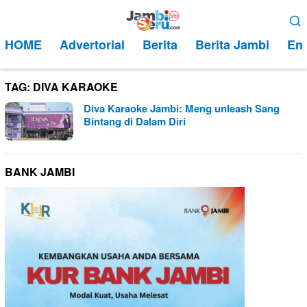
Loncat
Menu
ke
Mobile
HOME
Advertorial
Berita
Berita Jambi
Ent
konten
TAG:
DIVA KARAOKE
Diva Karaoke Jambi: Meng unleash Sang
Bintang di Dalam Diri
BANK JAMBI